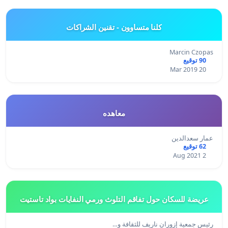
كلنا متساوون - تقنين الشراكات
Marcin Czopas
90 توقيع
20 Mar 2019
معاهده
عمار سعدالدين
62 توقيع
2 Aug 2021
عريضة للسكان حول تفاقم التلوث ورمي النفايات بواد تاستيت
رئيس جمعية إزوران ناريف للثقافة و…