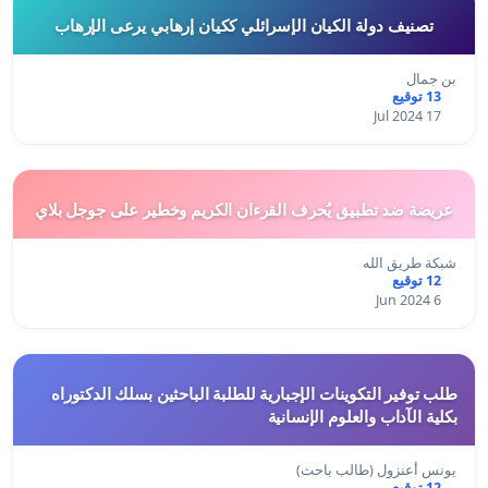
تصنيف دولة الكيان الإسرائلي ككيان إرهابي يرعى الإرهاب
بن جمال
13 توقيع
17 Jul 2024
عريضة ضد تطبيق يُحرف القرءان الكريم وخطير على جوجل بلاي
شبكة طريق الله
12 توقيع
6 Jun 2024
طلب توفير التكوينات الإجبارية للطلبة الباحثين بسلك الدكتوراه
بكلية الآداب والعلوم الإنسانية
يونس أعنزول (طالب باحث)
12 توقيع