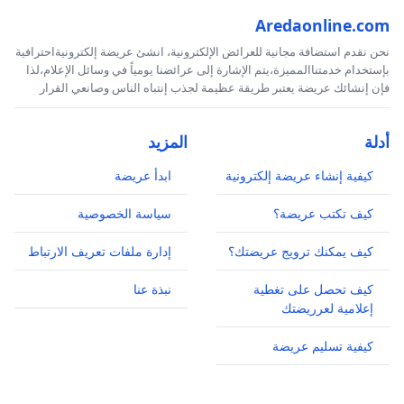
Aredaonline.com
نحن نقدم استضافة مجانية للعرائض الإلكترونية، انشئ عريضة إلكترونيةاحترافية
بإستخدام خدمتناالمميزة،يتم الإشارة إلى عرائضنا يومياً في وسائل الإعلام،لذا
فإن إنشائك عريضة يعتبر طريقة عظيمة لجذب إنتباه الناس وصانعي القرار
أدلة
المزيد
كيفية إنشاء عريضة إلكترونية
ابدأ عريضة
كيف تكتب عريضة؟
سياسة الخصوصية
كيف يمكنك ترويج عريضتك؟
إدارة ملفات تعريف الارتباط
كيف تحصل على تغطية
نبذة عنا
إعلامية لعرريضتك
كيفية تسليم عريضة