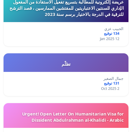
عريضة إلكترونية للمطالبة بتسريع تفعيل الاستفادة من المفعول
الإداري للسنتين الاعتباريتين للمفتشين الممارسين ، قصد الترشح
للترقية في الدرجة بالاختيار برسم سنة 2023
الحبيب عزي
134 توقيع
12 Jan 2025
تظلّم
جمال الصغير
131 توقيع
2 Oct 2025
Urgent! Open Letter On Humanitarian Visa for
Dissident Abdulrahman al-Khalidi - Arabic