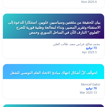
6 Nov 2025
بيان للحقيقة من مثقفين وسياسيين علويين. استنكارا للدعوة إلى
الاستفتاء وتقرير المصير، ونداء لمعالجة وطنية فورية للجرح
"العلوي" النازف الآن في الساحل السوري وحمص
محمد صالح، فراس سعد، طالب العلي
73 توقيع
5 Apr 2025
لتتوقّف كلّ أشكال انتهاك مبادئ الاتحاد العام التونسي للشغل
Moncef Gabsi
70 توقيع
13 Mar 2025