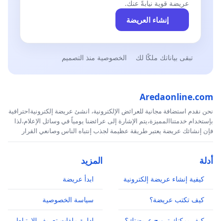
عريضة قوية نيابةً عنك.
إنشاء العريضة
تبقى بياناتك ملكًا لك
الخصوصية منذ التصميم
Aredaonline.com
نحن نقدم استضافة مجانية للعرائض الإلكترونية، انشئ عريضة إلكترونيةاحترافية
بإستخدام خدمتناالمميزة،يتم الإشارة إلى عرائضنا يومياً في وسائل الإعلام،لذا
فإن إنشائك عريضة يعتبر طريقة عظيمة لجذب إنتباه الناس وصانعي القرار
أدلة
المزيد
كيفية إنشاء عريضة إلكترونية
ابدأ عريضة
كيف تكتب عريضة؟
سياسة الخصوصية
كيف يمكنك ترويج عريضتك؟
إدارة ملفات تعريف الارتباط