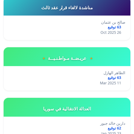
مناشدة لالغاء قرار عقد ثالث
صالح بن عثمان
63 توقيع
26 Oct 2025
🔸 عريـضــة مـواطـنـيـــة 🔸
الطاهر الهازل
63 توقيع
11 Mar 2025
العدالة الانتقالية في سوريا
دارين خالد جبور
62 توقيع
23 Jan 2025