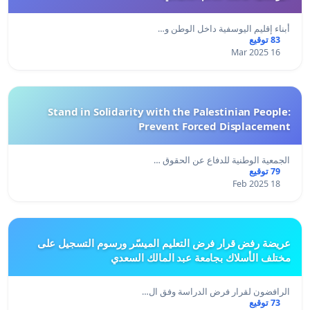
أبناء إقليم اليوسفية داخل الوطن و…
83 توقيع
16 Mar 2025
Stand in Solidarity with the Palestinian People:
Prevent Forced Displacement
الجمعية الوطنية للدفاع عن الحقوق …
79 توقيع
18 Feb 2025
عريضة رفض قرار فرض التعليم الميسّر ورسوم التسجيل على
مختلف الأسلاك بجامعة عبد المالك السعدي
الرافضون لقرار فرض الدراسة وفق ال…
73 توقيع