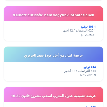
Felnőtt autisták: nem vagyunk láthatatlanok!
1 105 توقيع
1 020 التوقيعات / 12 أشهر
31 Jul 2025
عريضة لبنان من أجل عودة سعد الحريري
414 توقيع
414 التوقيعات / 12 أشهر
9 Nov 2025
عريضة تنسيقية عدول المغرب لسحب مشروع قانون 16.22