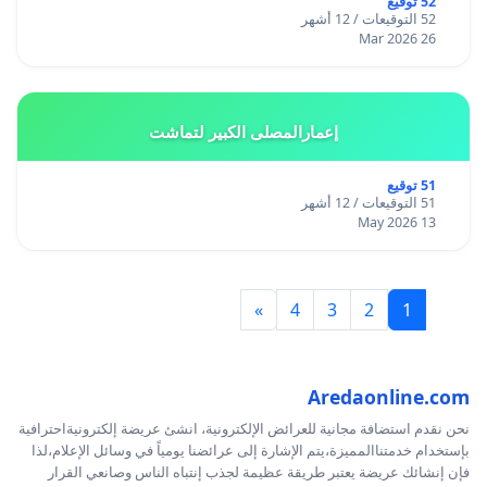
52 توقيع
52 التوقيعات / 12 أشهر
26 Mar 2026
إعمارالمصلى الكبير لتماشت
51 توقيع
51 التوقيعات / 12 أشهر
13 May 2026
»
4
3
2
1
Aredaonline.com
نحن نقدم استضافة مجانية للعرائض الإلكترونية، انشئ عريضة إلكترونيةاحترافية
بإستخدام خدمتناالمميزة،يتم الإشارة إلى عرائضنا يومياً في وسائل الإعلام،لذا
فإن إنشائك عريضة يعتبر طريقة عظيمة لجذب إنتباه الناس وصانعي القرار