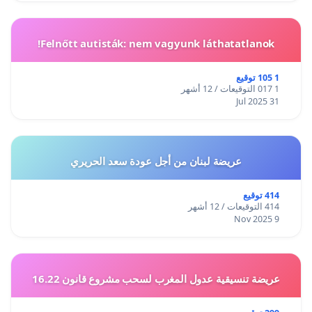
Felnőtt autisták: nem vagyunk láthatatlanok!
1 105 توقيع
1 017 التوقيعات / 12 أشهر
31 Jul 2025
عريضة لبنان من أجل عودة سعد الحريري
414 توقيع
414 التوقيعات / 12 أشهر
9 Nov 2025
عريضة تنسيقية عدول المغرب لسحب مشروع قانون 16.22