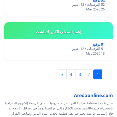
52 توقيع
52 التوقيعات / 12 أشهر
26 Mar 2026
إعمارالمصلى الكبير لتماشت
51 توقيع
51 التوقيعات / 12 أشهر
13 May 2026
»
4
3
2
1
Aredaonline.com
نحن نقدم استضافة مجانية للعرائض الإلكترونية، انشئ عريضة إلكترونيةاحترافية
بإستخدام خدمتناالمميزة،يتم الإشارة إلى عرائضنا يومياً في وسائل الإعلام،لذا
فإن إنشائك عريضة يعتبر طريقة عظيمة لجذب إنتباه الناس وصانعي القرار