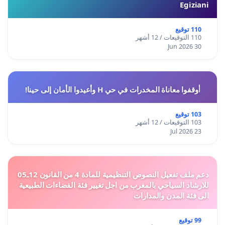
Egiziani
110 توقيع
110 التوقيعات / 12 أشهر
30 Jun 2026
أوقفوا معاناة المخدرات في حي H وأعيدوا الأمان إلى حينا!
103 توقيع
103 التوقيعات / 12 أشهر
23 Jul 2026
دعم ملف تفعيل النصوص التنظيمية للمادة 4 من القانون 12ـ05
للارشاد السياحي بالمغرب من اجل تغيير فئة الفضاءات الطبيعية
الى فئة المدن والمدارات
99 توقيع