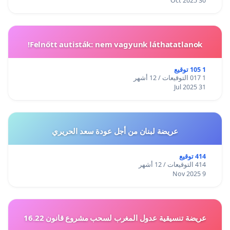
30 Oct 2025
Felnőtt autisták: nem vagyunk láthatatlanok!
1 105 توقيع
1 017 التوقيعات / 12 أشهر
31 Jul 2025
عريضة لبنان من أجل عودة سعد الحريري
414 توقيع
414 التوقيعات / 12 أشهر
9 Nov 2025
عريضة تنسيقية عدول المغرب لسحب مشروع قانون 16.22