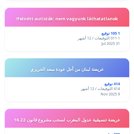
Felnőtt autisták: nem vagyunk láthatatlanok!
1 105 توقيع
1 011 التوقيعات / 12 أشهر
31 Jul 2025
عريضة لبنان من أجل عودة سعد الحريري
414 توقيع
414 التوقيعات / 12 أشهر
9 Nov 2025
عريضة تنسيقية عدول المغرب لسحب مشروع قانون 16.22