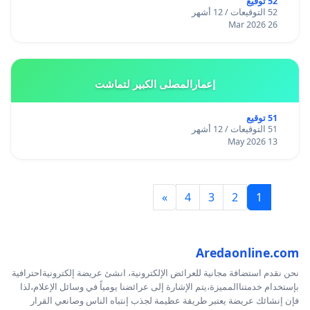
52 توقيع
52 التوقيعات / 12 أشهر
26 Mar 2026
إعمارالمصلى الكبير لتماشت
51 توقيع
51 التوقيعات / 12 أشهر
13 May 2026
»
4
3
2
1
Aredaonline.com
نحن نقدم استضافة مجانية للعرائض الإلكترونية، انشئ عريضة إلكترونيةاحترافية
بإستخدام خدمتناالمميزة،يتم الإشارة إلى عرائضنا يومياً في وسائل الإعلام،لذا
فإن إنشائك عريضة يعتبر طريقة عظيمة لجذب إنتباه الناس وصانعي القرار