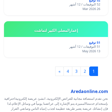
52 توقيع
52 التوقيعات / 12 أشهر
26 Mar 2026
إعمارالمصلى الكبير لتماشت
51 توقيع
51 التوقيعات / 12 أشهر
13 May 2026
»
4
3
2
1
Aredaonline.com
نحن نقدم استضافة مجانية للعرائض الإلكترونية، انشئ عريضة إلكترونيةاحترافية
بإستخدام خدمتناالمميزة،يتم الإشارة إلى عرائضنا يومياً في وسائل الإعلام،لذا
فإن إنشائك عريضة يعتبر طريقة عظيمة لجذب إنتباه الناس وصانعي القرار