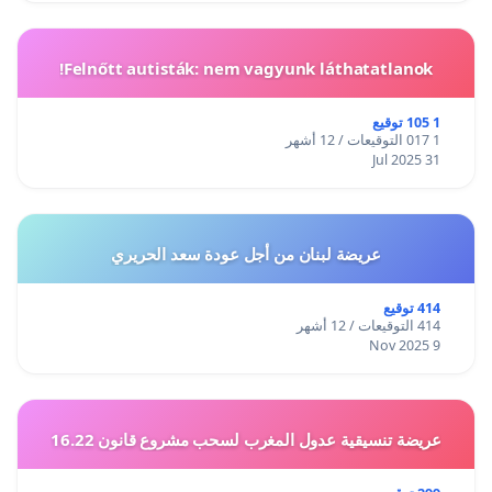
Felnőtt autisták: nem vagyunk láthatatlanok!
1 105 توقيع
1 017 التوقيعات / 12 أشهر
31 Jul 2025
عريضة لبنان من أجل عودة سعد الحريري
414 توقيع
414 التوقيعات / 12 أشهر
9 Nov 2025
عريضة تنسيقية عدول المغرب لسحب مشروع قانون 16.22