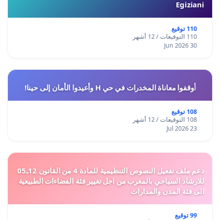
Egiziani
110 توقيع
110 التوقيعات / 12 أشهر
30 Jun 2026
أوقفوا معاناة المخدرات في حي H وأعيدوا الأمان إلى حينا!
108 توقيع
108 التوقيعات / 12 أشهر
23 Jul 2026
دعم ملف تفعيل النصوص التنظيمية للمادة 4 من القانون 12ـ05
للارشاد السياحي بالمغرب من اجل تغيير فئة الفضاءات الطبيعية
الى فئة المدن والمدارات
99 توقيع