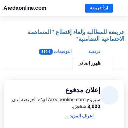
Aredaonline.com
ابدأ عريضة
عريضة للمطالبة بإلغاء إقتطاع "المساهمة
الاجتماعية التضامنية"
عريضة
التوقيعات
4 810
ظهور إضافي
إعلان مدفوع
سيروج Aredaonline.com لهذه العريضة لدى
3,000
شخص.
اعرف المزيد...