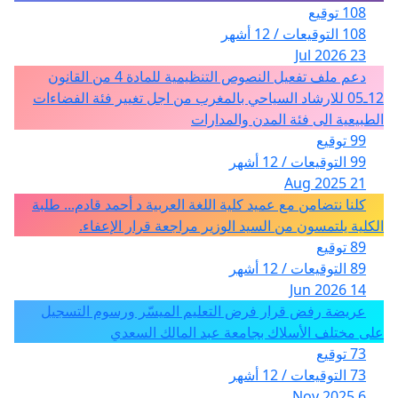
108 توقيع
108 التوقيعات / 12 أشهر
23 Jul 2026
دعم ملف تفعيل النصوص التنظيمية للمادة 4 من القانون
12ـ05 للارشاد السياحي بالمغرب من اجل تغيير فئة الفضاءات
الطبيعية الى فئة المدن والمدارات
99 توقيع
99 التوقيعات / 12 أشهر
21 Aug 2025
كلنا نتضامن مع عميد كلية اللغة العربية د أحمد قادم... طلبة
الكلية يلتمسون من السيد الوزير مراجعة قرار الإعفاء.
89 توقيع
89 التوقيعات / 12 أشهر
14 Jun 2026
عريضة رفض قرار فرض التعليم الميسّر ورسوم التسجيل
على مختلف الأسلاك بجامعة عبد المالك السعدي
73 توقيع
73 التوقيعات / 12 أشهر
6 Nov 2025