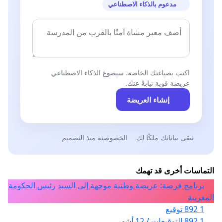
مدعوم بالذكاء الاصطناعي
اكتب بصياغتك الخاصة. سيصوغ الذكاء الاصطناعي
عريضة قوية نيابةً عنك.
إنشاء العريضة
تبقى بياناتك ملكًا لك
الخصوصية منذ التصميم
التماسات أخرى قد تهمك
برنامج فرصة: عريضة وطنية موجهة إلى السيد رئيس الحكومة
المغربية
1 892 توقيع
1 892 التوقيعات / 12 أشهر