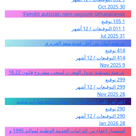
30 Oct 2025
Felnőtt autisták: nem vagyunk láthatatlanok!
1 105 توقيع
1 011 التوقيعات / 12 أشهر
31 Jul 2025
عريضة لبنان من أجل عودة سعد الحريري
414 توقيع
414 التوقيعات / 12 أشهر
9 Nov 2025
عريضة تنسيقية عدول المغرب لسحب مشروع قانون 16.22
299 توقيع
299 التوقيعات / 12 أشهر
28 Nov 2025
اعتراض على اعادة الامتحان النهائي لمادة مهارات حياتية
290 توقيع
290 التوقيعات / 12 أشهر
28 Jan 2026
استصدار إعفاء من إلتزامات الخدمة الوطنية لمواليد 1995 و