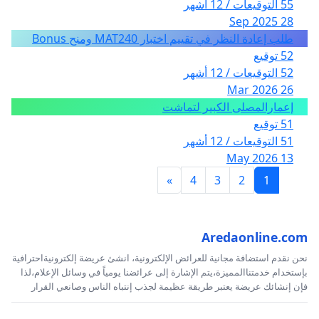
55 التوقيعات / 12 أشهر
28 Sep 2025
طلب إعادة النظر في تقييم اختبار MAT240 ومنح Bonus
52 توقيع
52 التوقيعات / 12 أشهر
26 Mar 2026
إعمارالمصلى الكبير لتماشت
51 توقيع
51 التوقيعات / 12 أشهر
13 May 2026
»
4
3
2
1
Aredaonline.com
نحن نقدم استضافة مجانية للعرائض الإلكترونية، انشئ عريضة إلكترونيةاحترافية
بإستخدام خدمتناالمميزة،يتم الإشارة إلى عرائضنا يومياً في وسائل الإعلام،لذا
فإن إنشائك عريضة يعتبر طريقة عظيمة لجذب إنتباه الناس وصانعي القرار