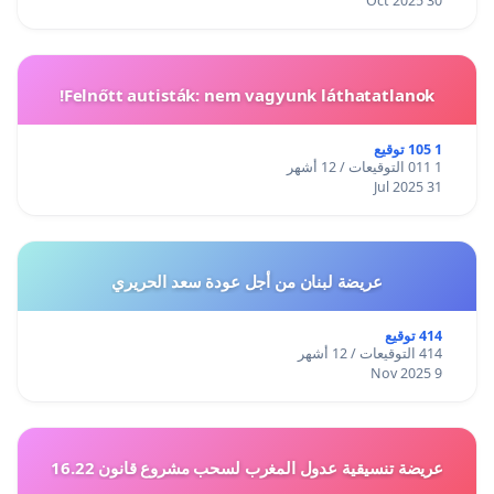
30 Oct 2025
Felnőtt autisták: nem vagyunk láthatatlanok!
1 105 توقيع
1 011 التوقيعات / 12 أشهر
31 Jul 2025
عريضة لبنان من أجل عودة سعد الحريري
414 توقيع
414 التوقيعات / 12 أشهر
9 Nov 2025
عريضة تنسيقية عدول المغرب لسحب مشروع قانون 16.22