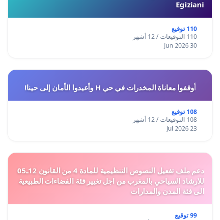
Egiziani
110 توقيع
110 التوقيعات / 12 أشهر
30 Jun 2026
أوقفوا معاناة المخدرات في حي H وأعيدوا الأمان إلى حينا!
108 توقيع
108 التوقيعات / 12 أشهر
23 Jul 2026
دعم ملف تفعيل النصوص التنظيمية للمادة 4 من القانون 12ـ05
للارشاد السياحي بالمغرب من اجل تغيير فئة الفضاءات الطبيعية
الى فئة المدن والمدارات
99 توقيع