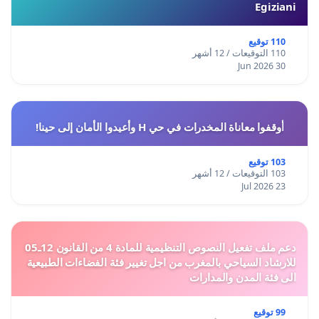
Egiziani
110 توقيع
110 التوقيعات / 12 أشهر
30 Jun 2026
أوقفوا معاناة المخدرات في حي H وأعيدوا الأمان إلى حينا!
103 توقيع
103 التوقيعات / 12 أشهر
23 Jul 2026
دعم ملف تفعيل النصوص التنظيمية للمادة 4 من القانون 12ـ05
للارشاد السياحي بالمغرب من اجل تغيير فئة الفضاءات الطبيعية
الى فئة المدن والمدارات
99 توقيع