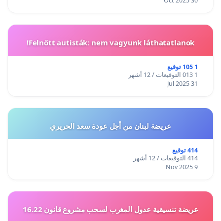
30 Oct 2025
Felnőtt autisták: nem vagyunk láthatatlanok!
1 105 توقيع
1 013 التوقيعات / 12 أشهر
31 Jul 2025
عريضة لبنان من أجل عودة سعد الحريري
414 توقيع
414 التوقيعات / 12 أشهر
9 Nov 2025
عريضة تنسيقية عدول المغرب لسحب مشروع قانون 16.22