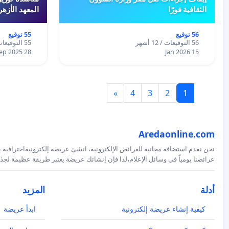
الثقافية فورًا
المعهد الأزه
56 توقيع
55 توقيع
56 التوقيعات / 12 أشهر
55 التوقيعات / 12 أشهر
28 Sep 2025
15 Jan 2026
»
4
3
2
1
Aredaonline.com
نحن نقدم استضافة مجانية للعرائض الإلكترونية، انشئ عريضة إلكترونيةاحترافية ب
عرائضنا يومياً في وسائل الإعلام،لذا فإن إنشائك عريضة يعتبر طريقة عظيمة لجذب
أدلة
المزيد
كيفية إنشاء عريضة إلكترونية
ابدأ عريضة