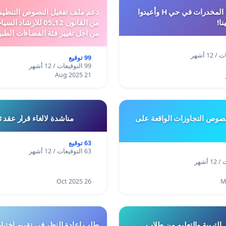
أوقفوا معاناة المخدرات في حي H وأعيدوا
نا!
من القانون 12ـ05 للارش
من اجل تغيير فئة الفضاءات الطبي
المدن والمدارات
99 توقيع
99 التوقيعات / 12 أشهر
21 Aug 2025
وص التجاوزات الواقعة على
مناشدة لالغاء قرار عقد 
63 توقيع
63 التوقيعات / 12 أشهر
26 Oct 2025
 التربية والتعليم من طلاب