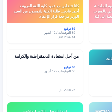
دعم ملف تفعيل النصوص التنظيمية للمادة 4
كلنا نتضامن مع عميد كلية اللغة العربية د
اد السياحي بالمغرب
أحمد قادم... طلبة الكلية يلتمسون من السيد
عية الى فئة
الوزير مراجعة قرار الإعفاء.
89 توقيع
89 التوقيعات / 12 أشهر
14 Jun 2026
من أجل استعادة الديمقراطية والكرامة
ثالث
60 توقيع
60 التوقيعات / 12 أشهر
26 Jul 2026
طلب إعادة النظر في تقييم اختبار MAT240
إعمارالمصلى الكبير لتماشت