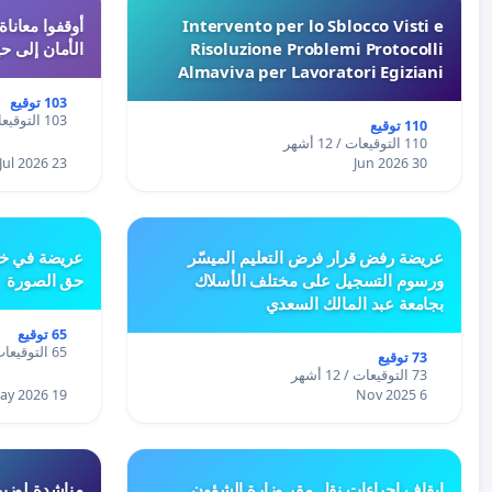
Intervento per lo Sblocco Visti e
Risoluzione Problemi Protocolli
الأمان إلى حي
Almaviva per Lavoratori Egiziani
103 توقيع
103 التوقيعات / 12 أشهر
110 توقيع
110 التوقيعات / 12 أشهر
23 Jul 2026
30 Jun 2026
عريضة رفض قرار فرض التعليم الميسّر
عريضة في خص
ورسوم التسجيل على مختلف الأسلاك
حق الصورة
بجامعة عبد المالك السعدي
65 توقيع
65 التوقيعات / 12 أشهر
73 توقيع
73 التوقيعات / 12 أشهر
19 May 2026
6 Nov 2025
إيقاف إجراءات نقل مقر وزارة الشؤون
مناشدة لوزير