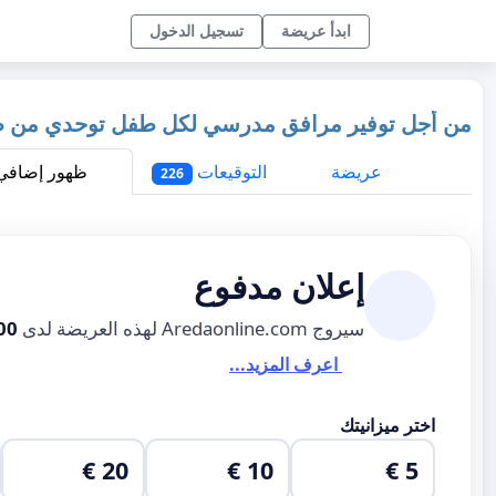
ابدأ عريضة
تسجيل الدخول
من أجل توفير مرافق مدرسي لكل طفل توحدي من طر
عريضة
التوقيعات
ظهور إضافي
226
إعلان مدفوع
سيروج Aredaonline.com لهذه العريضة لدى
00
اعرف المزيد...
اختر ميزانيتك
20 €
10 €
5 €