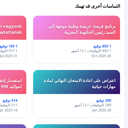
التماسات أخرى قد تهمك
برنامج فرصة: عريضة وطنية موجهة إلى
em vagyunk
السيد رئيس الحكومة المغربية
hatatlanok!
1 892 توقيع
1 105 توقيع
1 892 التوقيعات / 12 أشهر
1 017 التوقيعات / 12 أشهر
31 Jul 2025
30 Oct 2025
اعتراض على اعادة الامتحان النهائي لمادة
استصدار إعفا
مهارات حياتية
لمواليد 1995 و 1996 بالجزائر
290 توقيع
514 توقيع
290 التوقيعات / 12 أشهر
211 التوقيعات / 12 أشهر
16 Apr 2025
28 Jan 2026