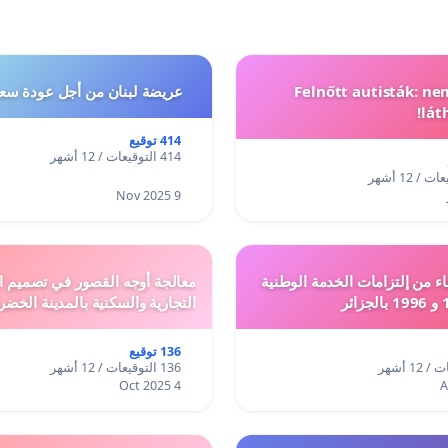
Felnőtt autisták: n
عريضة لبنان من أجل عودة سعد
lát
414 توقيع
414 التوقيعات / 12 أشهر
9 Nov 2025
ء من إلتزامات الخدمة الوطنية
معالجة أوجه القصور في تصميم ال
التجارية والسكنية بالمدينة الخضر
136 توقيع
136 التوقيعات / 12 أشهر
4 Oct 2025