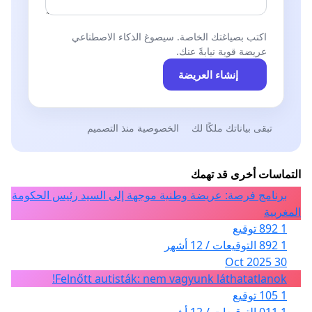
اكتب بصياغتك الخاصة. سيصوغ الذكاء الاصطناعي
عريضة قوية نيابةً عنك.
إنشاء العريضة
تبقى بياناتك ملكًا لك
الخصوصية منذ التصميم
التماسات أخرى قد تهمك
برنامج فرصة: عريضة وطنية موجهة إلى السيد رئيس الحكومة
المغربية
1 892 توقيع
1 892 التوقيعات / 12 أشهر
30 Oct 2025
Felnőtt autisták: nem vagyunk láthatatlanok!
1 105 توقيع