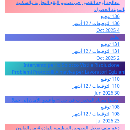
معالجة أوجه القصور في تصميم البقع التجارية والسكنية
بالمدينة الخضراء
136 توقيع
136 التوقيعات / 12 أشهر
4 Oct 2025
تظلّم
131 توقيع
131 التوقيعات / 12 أشهر
2 Oct 2025
Intervento per lo Sblocco Visti e Risoluzione
Problemi Protocolli Almaviva per Lavoratori Egiziani
110 توقيع
110 التوقيعات / 12 أشهر
30 Jun 2026
أوقفوا معاناة المخدرات في حي H وأعيدوا الأمان إلى حينا!
108 توقيع
108 التوقيعات / 12 أشهر
23 Jul 2026
دعم ملف تفعيل النصوص التنظيمية للمادة 4 من القانون