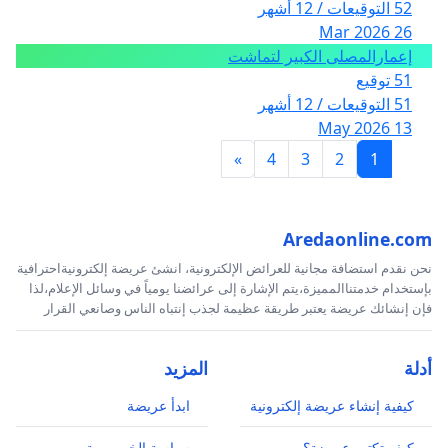
52 التوقيعات / 12 أشهر
26 Mar 2026
إعمارالمصلى الكبير لتماشت
51 توقيع
51 التوقيعات / 12 أشهر
13 May 2026
»
4
3
2
1
Aredaonline.com
نحن نقدم استضافة مجانية للعرائض الإلكترونية، انشئ عريضة إلكترونيةاحترافية
بإستخدام خدمتناالمميزة،يتم الإشارة إلى عرائضنا يومياً في وسائل الإعلام،لذا
فإن إنشائك عريضة يعتبر طريقة عظيمة لجذب إنتباه الناس وصانعي القرار
أدلة
المزيد
كيفية إنشاء عريضة إلكترونية
ابدأ عريضة
كيف تكتب عريضة؟
سياسة الخصوصية