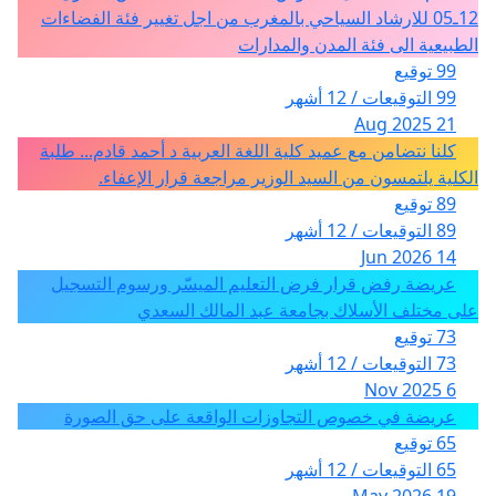
12ـ05 للارشاد السياحي بالمغرب من اجل تغيير فئة الفضاءات
الطبيعية الى فئة المدن والمدارات
99 توقيع
99 التوقيعات / 12 أشهر
21 Aug 2025
كلنا نتضامن مع عميد كلية اللغة العربية د أحمد قادم... طلبة
الكلية يلتمسون من السيد الوزير مراجعة قرار الإعفاء.
89 توقيع
89 التوقيعات / 12 أشهر
14 Jun 2026
عريضة رفض قرار فرض التعليم الميسّر ورسوم التسجيل
على مختلف الأسلاك بجامعة عبد المالك السعدي
73 توقيع
73 التوقيعات / 12 أشهر
6 Nov 2025
عريضة في خصوص التجاوزات الواقعة على حق الصورة
65 توقيع
65 التوقيعات / 12 أشهر