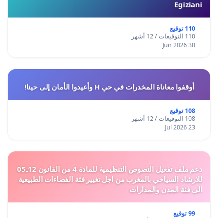
Egiziani
110 توقيع
110 التوقيعات / 12 أشهر
30 Jun 2026
أوقفوا معاناة المخدرات في حي H وأعيدوا الأمان إلى حينا!
108 توقيع
108 التوقيعات / 12 أشهر
23 Jul 2026
دعم ملف تفعيل النصوص التنظيمية للمادة 4 من القانون 12ـ05
للارشاد السياحي بالمغرب من اجل تغيير فئة الفضاءات الطبيعية
الى فئة المدن والمدارات
99 توقيع