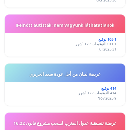
30 Oct 2025
Felnőtt autisták: nem vagyunk láthatatlanok!
1 105 توقيع
1 011 التوقيعات / 12 أشهر
31 Jul 2025
عريضة لبنان من أجل عودة سعد الحريري
414 توقيع
414 التوقيعات / 12 أشهر
9 Nov 2025
عريضة تنسيقية عدول المغرب لسحب مشروع قانون 16.22