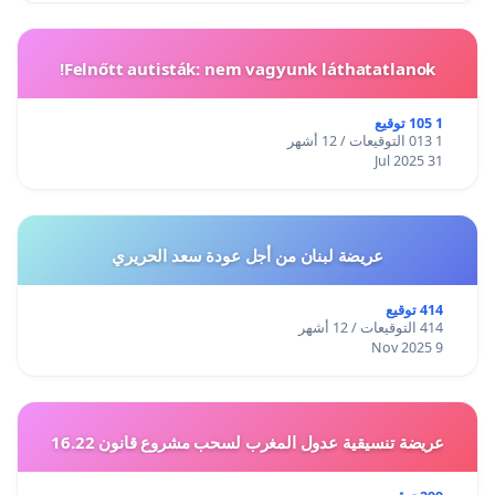
Felnőtt autisták: nem vagyunk láthatatlanok!
1 105 توقيع
1 013 التوقيعات / 12 أشهر
31 Jul 2025
عريضة لبنان من أجل عودة سعد الحريري
414 توقيع
414 التوقيعات / 12 أشهر
9 Nov 2025
عريضة تنسيقية عدول المغرب لسحب مشروع قانون 16.22