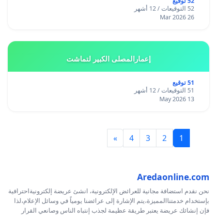
52 توقيع
52 التوقيعات / 12 أشهر
26 Mar 2026
إعمارالمصلى الكبير لتماشت
51 توقيع
51 التوقيعات / 12 أشهر
13 May 2026
»
4
3
2
1
Aredaonline.com
نحن نقدم استضافة مجانية للعرائض الإلكترونية، انشئ عريضة إلكترونيةاحترافية
بإستخدام خدمتناالمميزة،يتم الإشارة إلى عرائضنا يومياً في وسائل الإعلام،لذا
فإن إنشائك عريضة يعتبر طريقة عظيمة لجذب إنتباه الناس وصانعي القرار