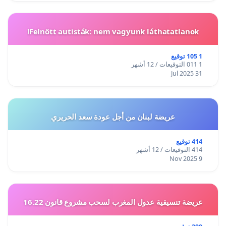
Felnőtt autisták: nem vagyunk láthatatlanok!
1 105 توقيع
1 011 التوقيعات / 12 أشهر
31 Jul 2025
عريضة لبنان من أجل عودة سعد الحريري
414 توقيع
414 التوقيعات / 12 أشهر
9 Nov 2025
عريضة تنسيقية عدول المغرب لسحب مشروع قانون 16.22