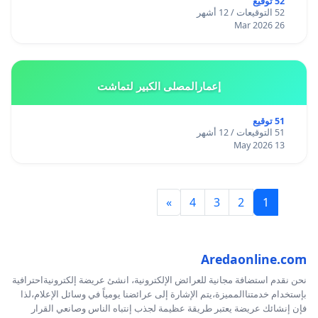
52 توقيع
52 التوقيعات / 12 أشهر
26 Mar 2026
إعمارالمصلى الكبير لتماشت
51 توقيع
51 التوقيعات / 12 أشهر
13 May 2026
»
4
3
2
1
Aredaonline.com
نحن نقدم استضافة مجانية للعرائض الإلكترونية، انشئ عريضة إلكترونيةاحترافية
بإستخدام خدمتناالمميزة،يتم الإشارة إلى عرائضنا يومياً في وسائل الإعلام،لذا
فإن إنشائك عريضة يعتبر طريقة عظيمة لجذب إنتباه الناس وصانعي القرار