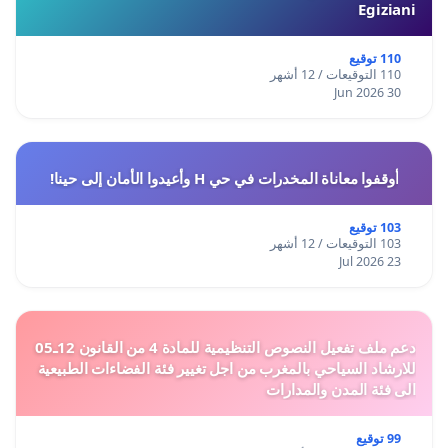
Egiziani
110 توقيع
110 التوقيعات / 12 أشهر
30 Jun 2026
أوقفوا معاناة المخدرات في حي H وأعيدوا الأمان إلى حينا!
103 توقيع
103 التوقيعات / 12 أشهر
23 Jul 2026
دعم ملف تفعيل النصوص التنظيمية للمادة 4 من القانون 12ـ05
للارشاد السياحي بالمغرب من اجل تغيير فئة الفضاءات الطبيعية
الى فئة المدن والمدارات
99 توقيع