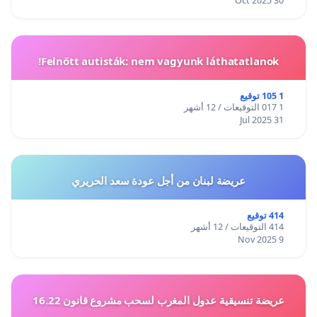
30 Oct 2025
Felnőtt autisták: nem vagyunk láthatatlanok!
1 105 توقيع
1 017 التوقيعات / 12 أشهر
31 Jul 2025
عريضة لبنان من أجل عودة سعد الحريري
414 توقيع
414 التوقيعات / 12 أشهر
9 Nov 2025
عريضة تنسيقية عدول المغرب لسحب مشروع قانون 16.22