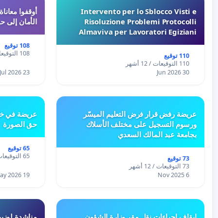
Intervento per lo Sblocco Visti e
Risoluzione Problemi Protocolli
الأمان إلى حي
Almaviva per Lavoratori Egiziani
108 توقيع
108 التوقيعات / 12 أشهر
110 توقيع
110 التوقيعات / 12 أشهر
23 Jul 2026
30 Jun 2026
عريضة رفض قرار فرض التعليم الميسّر
عريضة في خص
ورسوم التسجيل على مختلف الأسلاك
حق الصورة
بجامعة عبد المالك السعدي
65 توقيع
65 التوقيعات / 12 أشهر
73 توقيع
73 التوقيعات / 12 أشهر
19 May 2026
6 Nov 2025
إيقاف إجراءات نقل مقر وزارة الشؤون
مناشدة لوزير