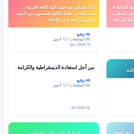
دعم ملف تفعيل النصوص التنظيمية للمادة 4
كلنا نتضامن مع عميد كلية اللغة العربية د
اد السياحي بالمغرب
أحمد قادم... طلبة الكلية يلتمسون من السيد
عية الى فئة
الوزير مراجعة قرار الإعفاء.
89 توقيع
89 التوقيعات / 12 أشهر
14 Jun 2026
من أجل استعادة الديمقراطية والكرامة
ثالث
60 توقيع
60 التوقيعات / 12 أشهر
26 Jul 2026
طلب إعادة النظر في تقييم اختبار MAT240
إعمارالمصلى الكبير لتماشت