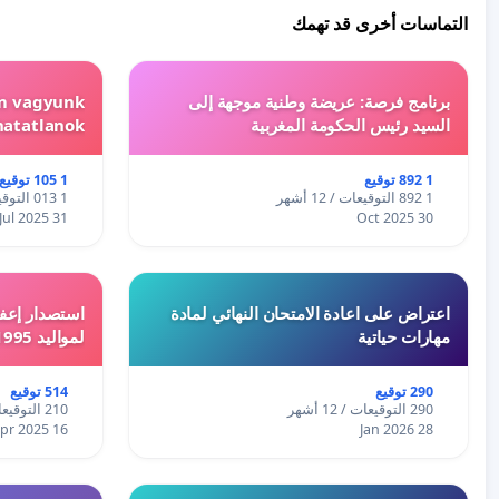
التماسات أخرى قد تهمك
برنامج فرصة: عريضة وطنية موجهة إلى
em vagyunk
السيد رئيس الحكومة المغربية
hatatlanok!
1 892 توقيع
1 105 توقيع
1 892 التوقيعات / 12 أشهر
1 013 التوقيعات / 12 أشهر
31 Jul 2025
30 Oct 2025
اعتراض على اعادة الامتحان النهائي لمادة
استصدار إعفا
مهارات حياتية
لمواليد 1995 و 1996 بالجزائر
290 توقيع
514 توقيع
290 التوقيعات / 12 أشهر
210 التوقيعات / 12 أشهر
16 Apr 2025
28 Jan 2026