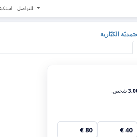
للتواصل:
استكش
يّة الكبّارية
3,0
شخص.
80 €
40 €