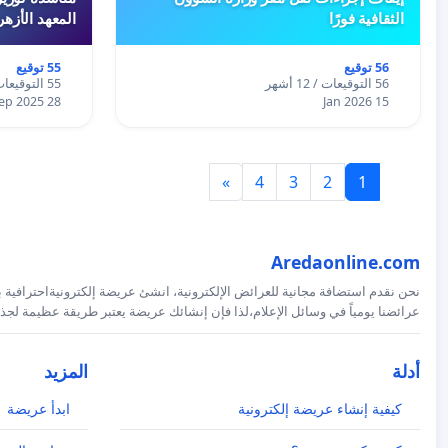
الثقافية فورًا
المعهد الأزه
56 توقيع
55 توقيع
56 التوقيعات / 12 أشهر
55 التوقيعات / 12 أشهر
28 Sep 2025
15 Jan 2026
»
4
3
2
1
Aredaonline.com
نحن نقدم استضافة مجانية للعرائض الإلكترونية، انشئ عريضة إلكترونيةاحترافية ب
عرائضنا يومياً في وسائل الإعلام،لذا فإن إنشائك عريضة يعتبر طريقة عظيمة لجذب
أدلة
المزيد
كيفية إنشاء عريضة إلكترونية
ابدأ عريضة