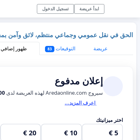
ابدأ عريضة
تسجيل الدخول
الحق في نقل عمومي وجماعي منتظم، لائق وآمن بمعتمد
عريضة
التوقيعات
ظهور إضافي
83
إعلان مدفوع
سيروج Aredaonline.com لهذه العريضة لدى
00
اعرف المزيد...
اختر ميزانيتك
20 €
10 €
5 €