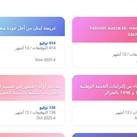
Felnőtt autisták: n
عريضة لبنان من أجل عودة سعد
lát
414 توقيع
414 التوقيعات / 12 أشهر
9 Nov 2025
ء من إلتزامات الخدمة الوطنية
معالجة أوجه القصور في تصميم ال
التجارية والسكنية بالمدينة الخضر
136 توقيع
136 التوقيعات / 12 أشهر
4 Oct 2025