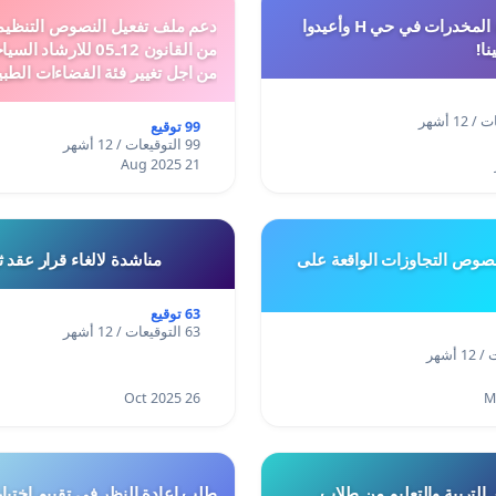
أوقفوا معاناة المخدرات في حي H وأعيدوا
نا!
من القانون 12ـ05 للارش
من اجل تغيير فئة الفضاءات الطبي
المدن والمدارات
99 توقيع
99 التوقيعات / 12 أشهر
21 Aug 2025
وص التجاوزات الواقعة على
مناشدة لالغاء قرار عقد 
63 توقيع
63 التوقيعات / 12 أشهر
26 Oct 2025
 التربية والتعليم من طلاب