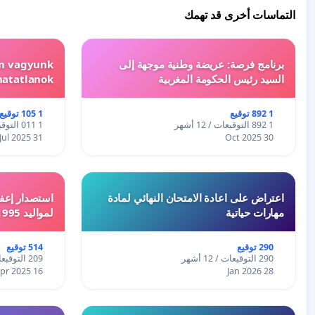
التماسات أخرى قد تهمك
برنامج فرصة: عريضة وطنية موجهة إلى
em vagyunk
السيد رئيس الحكومة المغربية
hatatlanok!
1 892 توقيع
1 105 توقيع
1 892 التوقيعات / 12 أشهر
1 011 التوقيعات / 12 أشهر
31 Jul 2025
30 Oct 2025
اعتراض على اعادة الامتحان النهائي لمادة
استصدار إعفا
مهارات حياتية
لمواليد 1995 و 1996 بالجزائر
290 توقيع
514 توقيع
290 التوقيعات / 12 أشهر
209 التوقيعات / 12 أشهر
16 Apr 2025
28 Jan 2026