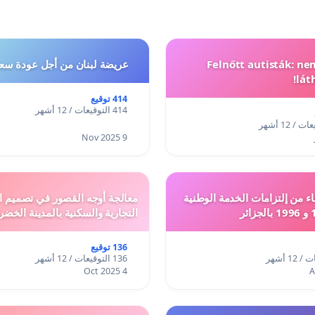
Felnőtt autisták: n
عريضة لبنان من أجل عودة سعد
lát
414 توقيع
414 التوقيعات / 12 أشهر
9 Nov 2025
ء من إلتزامات الخدمة الوطنية
معالجة أوجه القصور في تصميم ال
التجارية والسكنية بالمدينة الخضر
136 توقيع
136 التوقيعات / 12 أشهر
4 Oct 2025