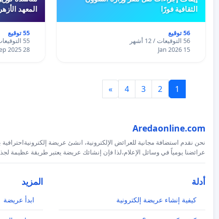
الثقافية فورًا
المعهد الأزه
56 توقيع
55 توقيع
56 التوقيعات / 12 أشهر
55 التوقيعات / 12 أشهر
28 Sep 2025
15 Jan 2026
»
4
3
2
1
Aredaonline.com
نحن نقدم استضافة مجانية للعرائض الإلكترونية، انشئ عريضة إلكترونيةاحترافية ب
عرائضنا يومياً في وسائل الإعلام،لذا فإن إنشائك عريضة يعتبر طريقة عظيمة لجذب
أدلة
المزيد
كيفية إنشاء عريضة إلكترونية
ابدأ عريضة