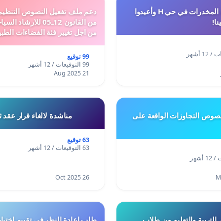
أوقفوا معاناة المخدرات في حي H وأعيدوا
نا!
من القانون 12ـ05 للارش
من اجل تغيير فئة الفضاءات الطبي
المدن والمدارات
99 توقيع
99 التوقيعات / 12 أشهر
21 Aug 2025
وص التجاوزات الواقعة على
مناشدة لالغاء قرار عقد 
63 توقيع
63 التوقيعات / 12 أشهر
26 Oct 2025
 التربية والتعليم من طلاب