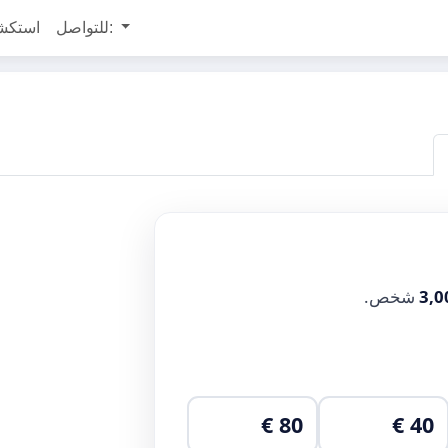
للتواصل:
استكش
3,0
شخص.
80 €
40 €