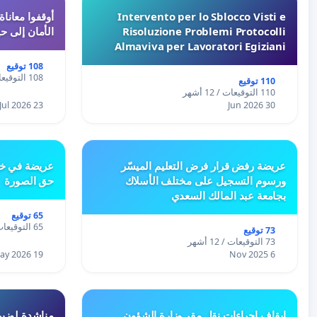
Intervento per lo Sblocco Visti e
Risoluzione Problemi Protocolli
الأمان إلى حي
Almaviva per Lavoratori Egiziani
108 توقيع
108 التوقيعات / 12 أشهر
110 توقيع
110 التوقيعات / 12 أشهر
23 Jul 2026
30 Jun 2026
عريضة رفض قرار فرض التعليم الميسّر
عريضة في خص
ورسوم التسجيل على مختلف الأسلاك
حق الصورة
بجامعة عبد المالك السعدي
65 توقيع
65 التوقيعات / 12 أشهر
73 توقيع
73 التوقيعات / 12 أشهر
19 May 2026
6 Nov 2025
إيقاف إجراءات نقل مقر وزارة الشؤون
مناشدة لوزير