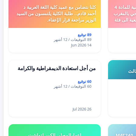
دعم ملف تفعيل النصوص التنظيمية للمادة 4
كلنا نتضامن مع عميد كلية اللغة العربية د
اد السياحي بالمغرب
أحمد قادم... طلبة الكلية يلتمسون من السيد
عية الى فئة
الوزير مراجعة قرار الإعفاء.
89 توقيع
89 التوقيعات / 12 أشهر
14 Jun 2026
من أجل استعادة الديمقراطية والكرامة
ثالث
60 توقيع
60 التوقيعات / 12 أشهر
26 Jul 2026
طلب إعادة النظر في تقييم اختبار MAT240
إعمارالمصلى الكبير لتماشت