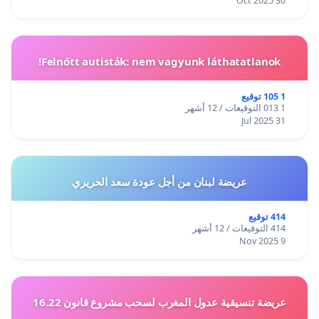
30 Oct 2025
Felnőtt autisták: nem vagyunk láthatatlanok!
1 105 توقيع
1 013 التوقيعات / 12 أشهر
31 Jul 2025
عريضة لبنان من أجل عودة سعد الحريري
414 توقيع
414 التوقيعات / 12 أشهر
9 Nov 2025
عريضة تنسيقية عدول المغرب لسحب مشروع قانون 16.22