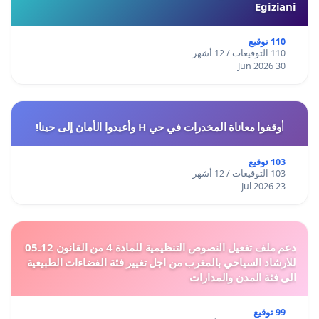
Egiziani
110 توقيع
110 التوقيعات / 12 أشهر
30 Jun 2026
أوقفوا معاناة المخدرات في حي H وأعيدوا الأمان إلى حينا!
103 توقيع
103 التوقيعات / 12 أشهر
23 Jul 2026
دعم ملف تفعيل النصوص التنظيمية للمادة 4 من القانون 12ـ05
للارشاد السياحي بالمغرب من اجل تغيير فئة الفضاءات الطبيعية
الى فئة المدن والمدارات
99 توقيع