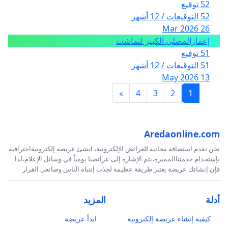
52 توقيع
52 التوقيعات / 12 أشهر
26 Mar 2026
إعمارالمصلى الكبير لتماشت
51 توقيع
51 التوقيعات / 12 أشهر
13 May 2026
»
4
3
2
1
Aredaonline.com
نحن نقدم استضافة مجانية للعرائض الإلكترونية، انشئ عريضة إلكترونيةاحترافية
بإستخدام خدمتناالمميزة،يتم الإشارة إلى عرائضنا يومياً في وسائل الإعلام،لذا
فإن إنشائك عريضة يعتبر طريقة عظيمة لجذب إنتباه الناس وصانعي القرار
أدلة
المزيد
كيفية إنشاء عريضة إلكترونية
ابدأ عريضة