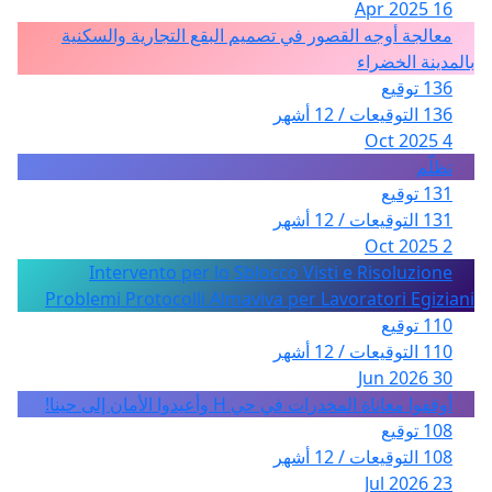
16 Apr 2025
معالجة أوجه القصور في تصميم البقع التجارية والسكنية
بالمدينة الخضراء
136 توقيع
136 التوقيعات / 12 أشهر
4 Oct 2025
تظلّم
131 توقيع
131 التوقيعات / 12 أشهر
2 Oct 2025
Intervento per lo Sblocco Visti e Risoluzione
Problemi Protocolli Almaviva per Lavoratori Egiziani
110 توقيع
110 التوقيعات / 12 أشهر
30 Jun 2026
أوقفوا معاناة المخدرات في حي H وأعيدوا الأمان إلى حينا!
108 توقيع
108 التوقيعات / 12 أشهر
23 Jul 2026