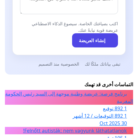
اكتب بصياغتك الخاصة. سيصوغ الذكاء الاصطناعي
عريضة قوية نيابةً عنك.
إنشاء العريضة
تبقى بياناتك ملكًا لك
الخصوصية منذ التصميم
التماسات أخرى قد تهمك
برنامج فرصة: عريضة وطنية موجهة إلى السيد رئيس الحكومة
المغربية
1 892 توقيع
1 892 التوقيعات / 12 أشهر
30 Oct 2025
Felnőtt autisták: nem vagyunk láthatatlanok!