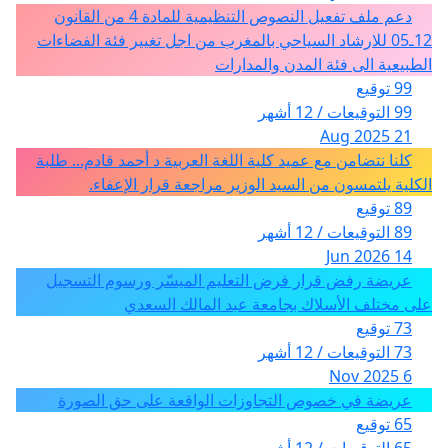
دعم ملف تفعيل النصوص التنظيمية للمادة 4 من القانون
12ـ05 للارشاد السياحي بالمغرب من اجل تغيير فئة الفضاءات
الطبيعية الى فئة المدن والمدارات
99 توقيع
99 التوقيعات / 12 أشهر
21 Aug 2025
كلنا نتضامن مع عميد كلية اللغة العربية د أحمد قادم... طلبة
الكلية يلتمسون من السيد الوزير مراجعة قرار الإعفاء.
89 توقيع
89 التوقيعات / 12 أشهر
14 Jun 2026
عريضة رفض قرار فرض التعليم الميسّر ورسوم التسجيل
على مختلف الأسلاك بجامعة عبد المالك السعدي
73 توقيع
73 التوقيعات / 12 أشهر
6 Nov 2025
عريضة في خصوص التجاوزات الواقعة على حق الصورة
65 توقيع