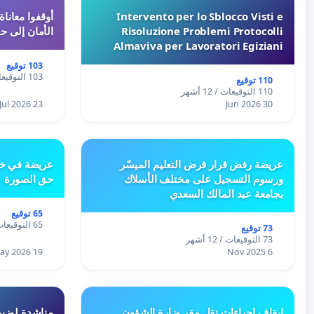
Intervento per lo Sblocco Visti e
Risoluzione Problemi Protocolli
الأمان إلى حي
Almaviva per Lavoratori Egiziani
103 توقيع
103 التوقيعات / 12 أشهر
110 توقيع
110 التوقيعات / 12 أشهر
23 Jul 2026
30 Jun 2026
عريضة رفض قرار فرض التعليم الميسّر
عريضة في خص
ورسوم التسجيل على مختلف الأسلاك
حق الصورة
بجامعة عبد المالك السعدي
65 توقيع
65 التوقيعات / 12 أشهر
73 توقيع
73 التوقيعات / 12 أشهر
19 May 2026
6 Nov 2025
إيقاف إجراءات نقل مقر وزارة الشؤون
مناشدة لوزير