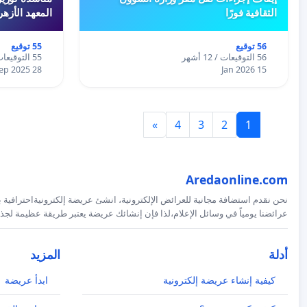
الثقافية فورًا
المعهد الأزه
56 توقيع
55 توقيع
56 التوقيعات / 12 أشهر
55 التوقيعات / 12 أشهر
28 Sep 2025
15 Jan 2026
»
4
3
2
1
Aredaonline.com
نحن نقدم استضافة مجانية للعرائض الإلكترونية، انشئ عريضة إلكترونيةاحترافية ب
عرائضنا يومياً في وسائل الإعلام،لذا فإن إنشائك عريضة يعتبر طريقة عظيمة لجذب
أدلة
المزيد
كيفية إنشاء عريضة إلكترونية
ابدأ عريضة