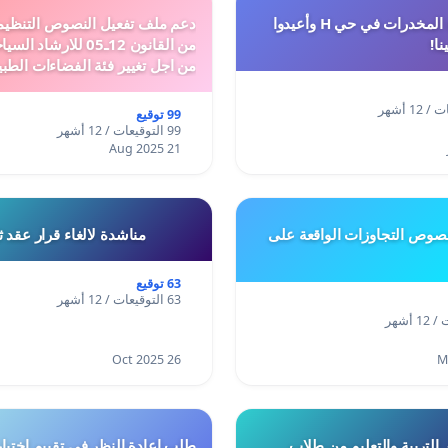
أوقفوا معاناة المخدرات في حي H وأعيدوا
نا!
من القانون 12ـ05 للارش
من اجل تغيير فئة الفضاءات الطبي
المدن والمدارات
99 توقيع
99 التوقيعات / 12 أشهر
21 Aug 2025
وص التجاوزات الواقعة على
مناشدة لالغاء قرار عقد 
63 توقيع
63 التوقيعات / 12 أشهر
26 Oct 2025
 التربية والتعليم من طلاب