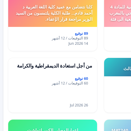
دعم ملف تفعيل النصوص التنظيمية للمادة 4
كلنا نتضامن مع عميد كلية اللغة العربية د
اد السياحي بالمغرب
أحمد قادم... طلبة الكلية يلتمسون من السيد
عية الى فئة
الوزير مراجعة قرار الإعفاء.
89 توقيع
89 التوقيعات / 12 أشهر
14 Jun 2026
من أجل استعادة الديمقراطية والكرامة
ثالث
60 توقيع
60 التوقيعات / 12 أشهر
26 Jul 2026
طلب إعادة النظر في تقييم اختبار MAT240
إعمارالمصلى الكبير لتماشت