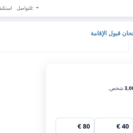
للتواصل:
استكش
ان قبول الإقامة
3,0
شخص.
80 €
40 €