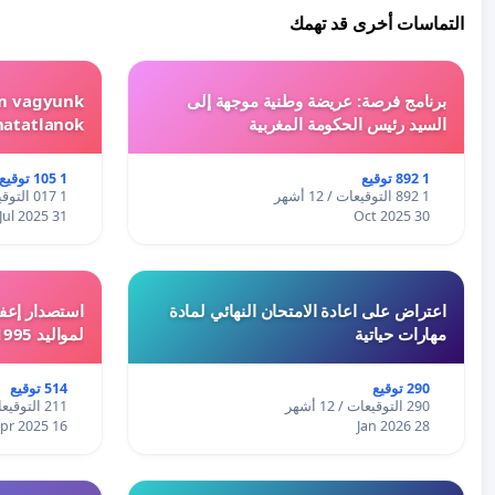
التماسات أخرى قد تهمك
برنامج فرصة: عريضة وطنية موجهة إلى
em vagyunk
السيد رئيس الحكومة المغربية
hatatlanok!
1 892 توقيع
1 105 توقيع
1 892 التوقيعات / 12 أشهر
1 017 التوقيعات / 12 أشهر
31 Jul 2025
30 Oct 2025
اعتراض على اعادة الامتحان النهائي لمادة
استصدار إعفا
مهارات حياتية
لمواليد 1995 و 1996 بالجزائر
290 توقيع
514 توقيع
290 التوقيعات / 12 أشهر
211 التوقيعات / 12 أشهر
16 Apr 2025
28 Jan 2026