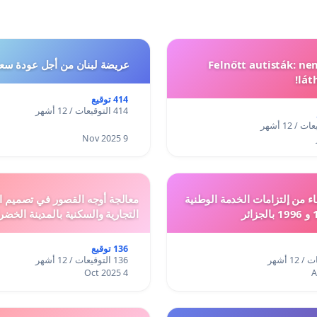
Felnőtt autisták: n
عريضة لبنان من أجل عودة سعد
lát
414 توقيع
414 التوقيعات / 12 أشهر
9 Nov 2025
ء من إلتزامات الخدمة الوطنية
معالجة أوجه القصور في تصميم ال
التجارية والسكنية بالمدينة الخضر
136 توقيع
136 التوقيعات / 12 أشهر
4 Oct 2025