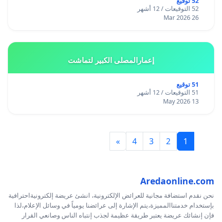
52 توقيع
52 التوقيعات / 12 أشهر
26 Mar 2026
إعمارالمصلى الكبير لتماشت
51 توقيع
51 التوقيعات / 12 أشهر
13 May 2026
»
4
3
2
1
Aredaonline.com
نحن نقدم استضافة مجانية للعرائض الإلكترونية، انشئ عريضة إلكترونيةاحترافية
بإستخدام خدمتناالمميزة،يتم الإشارة إلى عرائضنا يومياً في وسائل الإعلام،لذا
فإن إنشائك عريضة يعتبر طريقة عظيمة لجذب إنتباه الناس وصانعي القرار