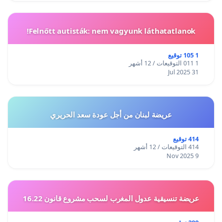
Felnőtt autisták: nem vagyunk láthatatlanok!
1 105 توقيع
1 011 التوقيعات / 12 أشهر
31 Jul 2025
عريضة لبنان من أجل عودة سعد الحريري
414 توقيع
414 التوقيعات / 12 أشهر
9 Nov 2025
عريضة تنسيقية عدول المغرب لسحب مشروع قانون 16.22