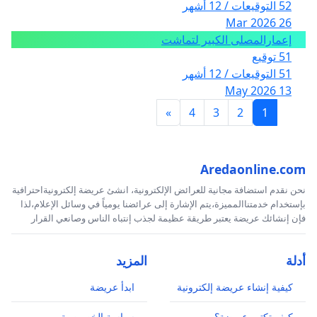
52 التوقيعات / 12 أشهر
26 Mar 2026
إعمارالمصلى الكبير لتماشت
51 توقيع
51 التوقيعات / 12 أشهر
13 May 2026
»
4
3
2
1
Aredaonline.com
نحن نقدم استضافة مجانية للعرائض الإلكترونية، انشئ عريضة إلكترونيةاحترافية
بإستخدام خدمتناالمميزة،يتم الإشارة إلى عرائضنا يومياً في وسائل الإعلام،لذا
فإن إنشائك عريضة يعتبر طريقة عظيمة لجذب إنتباه الناس وصانعي القرار
أدلة
المزيد
كيفية إنشاء عريضة إلكترونية
ابدأ عريضة
كيف تكتب عريضة؟
سياسة الخصوصية