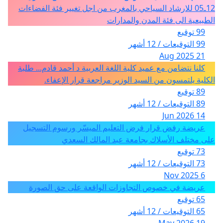
12ـ05 للارشاد السياحي بالمغرب من اجل تغيير فئة الفضاءات
الطبيعية الى فئة المدن والمدارات
99 توقيع
99 التوقيعات / 12 أشهر
21 Aug 2025
كلنا نتضامن مع عميد كلية اللغة العربية د أحمد قادم... طلبة
الكلية يلتمسون من السيد الوزير مراجعة قرار الإعفاء.
89 توقيع
89 التوقيعات / 12 أشهر
14 Jun 2026
عريضة رفض قرار فرض التعليم الميسّر ورسوم التسجيل
على مختلف الأسلاك بجامعة عبد المالك السعدي
73 توقيع
73 التوقيعات / 12 أشهر
6 Nov 2025
عريضة في خصوص التجاوزات الواقعة على حق الصورة
65 توقيع
65 التوقيعات / 12 أشهر