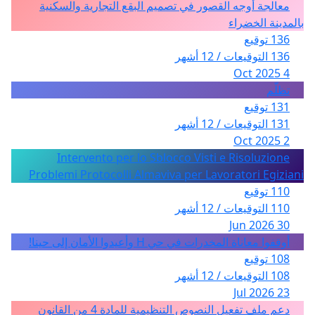
معالجة أوجه القصور في تصميم البقع التجارية والسكنية
بالمدينة الخضراء
136 توقيع
136 التوقيعات / 12 أشهر
4 Oct 2025
تظلّم
131 توقيع
131 التوقيعات / 12 أشهر
2 Oct 2025
Intervento per lo Sblocco Visti e Risoluzione
Problemi Protocolli Almaviva per Lavoratori Egiziani
110 توقيع
110 التوقيعات / 12 أشهر
30 Jun 2026
أوقفوا معاناة المخدرات في حي H وأعيدوا الأمان إلى حينا!
108 توقيع
108 التوقيعات / 12 أشهر
23 Jul 2026
دعم ملف تفعيل النصوص التنظيمية للمادة 4 من القانون