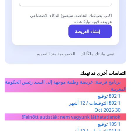
اكتب بصياغتك الخاصة. سيصوغ الذكاء الاصطناعي
عريضة قوية نيابةً عنك.
إنشاء العريضة
تبقى بياناتك ملكًا لك
الخصوصية منذ التصميم
التماسات أخرى قد تهمك
برنامج فرصة: عريضة وطنية موجهة إلى السيد رئيس الحكومة
المغربية
1 892 توقيع
1 892 التوقيعات / 12 أشهر
30 Oct 2025
Felnőtt autisták: nem vagyunk láthatatlanok!
1 105 توقيع