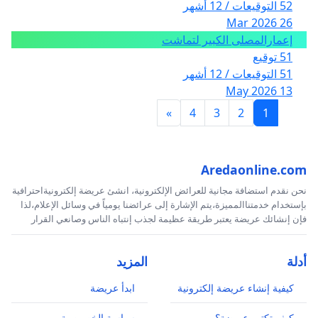
52 التوقيعات / 12 أشهر
26 Mar 2026
إعمارالمصلى الكبير لتماشت
51 توقيع
51 التوقيعات / 12 أشهر
13 May 2026
»
4
3
2
1
Aredaonline.com
نحن نقدم استضافة مجانية للعرائض الإلكترونية، انشئ عريضة إلكترونيةاحترافية
بإستخدام خدمتناالمميزة،يتم الإشارة إلى عرائضنا يومياً في وسائل الإعلام،لذا
فإن إنشائك عريضة يعتبر طريقة عظيمة لجذب إنتباه الناس وصانعي القرار
أدلة
المزيد
كيفية إنشاء عريضة إلكترونية
ابدأ عريضة
كيف تكتب عريضة؟
سياسة الخصوصية