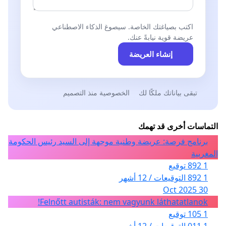
اكتب بصياغتك الخاصة. سيصوغ الذكاء الاصطناعي
عريضة قوية نيابةً عنك.
إنشاء العريضة
تبقى بياناتك ملكًا لك
الخصوصية منذ التصميم
التماسات أخرى قد تهمك
برنامج فرصة: عريضة وطنية موجهة إلى السيد رئيس الحكومة
المغربية
1 892 توقيع
1 892 التوقيعات / 12 أشهر
30 Oct 2025
Felnőtt autisták: nem vagyunk láthatatlanok!
1 105 توقيع