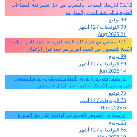
12ـ05 للارشاد السياحي بالمغرب من اجل تغيير فئة الفضاءات
الطبيعية الى فئة المدن والمدارات
99 توقيع
99 التوقيعات / 12 أشهر
21 Aug 2025
كلنا نتضامن مع عميد كلية اللغة العربية د أحمد قادم... طلبة
الكلية يلتمسون من السيد الوزير مراجعة قرار الإعفاء.
89 توقيع
89 التوقيعات / 12 أشهر
14 Jun 2026
عريضة رفض قرار فرض التعليم الميسّر ورسوم التسجيل
على مختلف الأسلاك بجامعة عبد المالك السعدي
73 توقيع
73 التوقيعات / 12 أشهر
6 Nov 2025
عريضة في خصوص التجاوزات الواقعة على حق الصورة
65 توقيع
65 التوقيعات / 12 أشهر