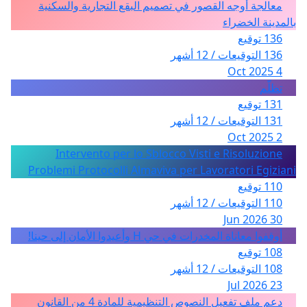
معالجة أوجه القصور في تصميم البقع التجارية والسكنية
بالمدينة الخضراء
136 توقيع
136 التوقيعات / 12 أشهر
4 Oct 2025
تظلّم
131 توقيع
131 التوقيعات / 12 أشهر
2 Oct 2025
Intervento per lo Sblocco Visti e Risoluzione
Problemi Protocolli Almaviva per Lavoratori Egiziani
110 توقيع
110 التوقيعات / 12 أشهر
30 Jun 2026
أوقفوا معاناة المخدرات في حي H وأعيدوا الأمان إلى حينا!
108 توقيع
108 التوقيعات / 12 أشهر
23 Jul 2026
دعم ملف تفعيل النصوص التنظيمية للمادة 4 من القانون