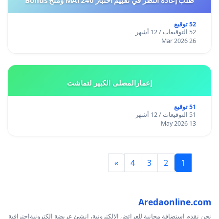
طلب إعادة النظر في تقييم اختبار MAT240 ومنح Bonus
52 توقيع
52 التوقيعات / 12 أشهر
26 Mar 2026
إعمارالمصلى الكبير لتماشت
51 توقيع
51 التوقيعات / 12 أشهر
13 May 2026
»
4
3
2
1
Aredaonline.com
نحن نقدم استضافة مجانية للعرائض الإلكترونية، انشئ عريضة إلكترونيةاحترافية