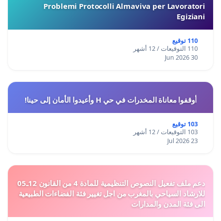
Problemi Protocolli Almaviva per Lavoratori
Egiziani
110 توقيع
110 التوقيعات / 12 أشهر
30 Jun 2026
أوقفوا معاناة المخدرات في حي H وأعيدوا الأمان إلى حينا!
103 توقيع
103 التوقيعات / 12 أشهر
23 Jul 2026
دعم ملف تفعيل النصوص التنظيمية للمادة 4 من القانون 12ـ05
للارشاد السياحي بالمغرب من اجل تغيير فئة الفضاءات الطبيعية
الى فئة المدن والمدارات