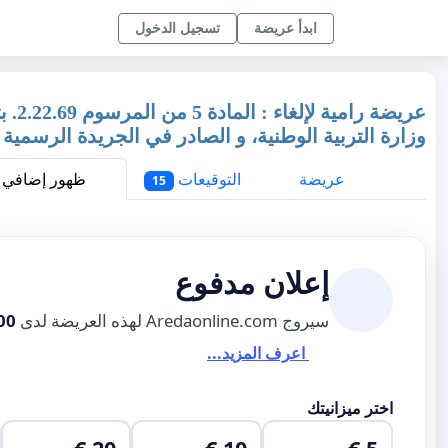
ابدأ عريضة
تسجيل الدخول
وزارة التربية الوطنية، و الصادر في الجريدة الرسمية
عريضة
التوقيعات
ظهور إضافي
15
إعلان مدفوع
سيروج Aredaonline.com لهذه العريضة لدى
00
اعرف المزيد...
اختر ميزانيتك