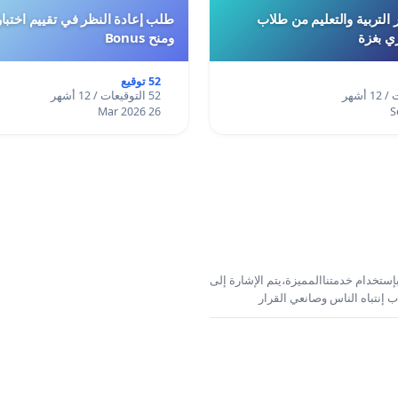
 التربية والتعليم من طلاب
ري بغزة
ومنح Bonus
52 توقيع
52 التوقيعات / 12 أشهر
26 Mar 2026
إستخدام خدمتناالمميزة،يتم الإشارة إلى
 إنتباه الناس وصانعي القرار