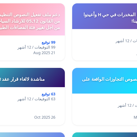
أوقفوا معاناة المخدرات في حي H وأعيدوا
نا!
من القانون 12ـ05 للارش
من اجل تغيير فئة الفضاءات الطبي
المدن والمدارات
99 توقيع
99 التوقيعات / 12 أشهر
21 Aug 2025
وص التجاوزات الواقعة على
مناشدة لالغاء قرار عقد 
63 توقيع
63 التوقيعات / 12 أشهر
26 Oct 2025