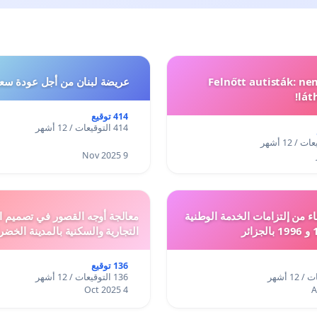
Felnőtt autisták: n
عريضة لبنان من أجل عودة سعد
lát
414 توقيع
414 التوقيعات / 12 أشهر
9 Nov 2025
ء من إلتزامات الخدمة الوطنية
معالجة أوجه القصور في تصميم ال
التجارية والسكنية بالمدينة الخضر
136 توقيع
136 التوقيعات / 12 أشهر
4 Oct 2025