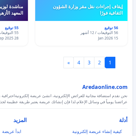
إيقاف إجراءات نقل مقر وزارة الشؤون
مناشدة لوزير
الثقافية فورًا
المعهد الأزه
56 توقيع
55 توقيع
56 التوقيعات / 12 أشهر
55 التوقيعات / 12 أشهر
28 Sep 2025
15 Jan 2026
»
4
3
2
1
Aredaonline.com
نحن نقدم استضافة مجانية للعرائض الإلكترونية، انشئ عريضة إلكترونيةاحترافية ب
عرائضنا يومياً في وسائل الإعلام،لذا فإن إنشائك عريضة يعتبر طريقة عظيمة لجذب
أدلة
المزيد
كيفية إنشاء عريضة إلكترونية
ابدأ عريضة