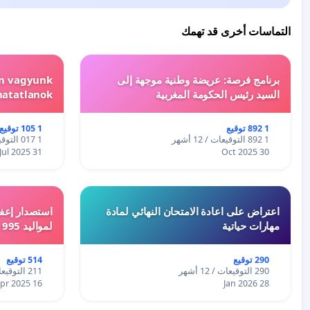
التماسات أخرى قد تهمك
برنامج فرصة: عريضة وطنية موجهة إلى
em vagyunk
السيد رئيس الحكومة المغربية
hatatlanok!
1 892 توقيع
1 105 توقيع
1 892 التوقيعات / 12 أشهر
1 017 التوقيعات / 12 أشهر
31 Jul 2025
30 Oct 2025
اعتراض على اعادة الامتحان النهائي لمادة
استصدار إعفا
مهارات حياتية
لمواليد 1995 و 1996 بالجزائر
290 توقيع
514 توقيع
290 التوقيعات / 12 أشهر
211 التوقيعات / 12 أشهر
16 Apr 2025
28 Jan 2026