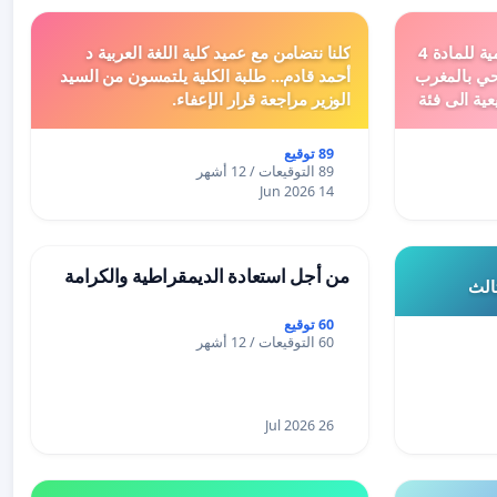
دعم ملف تفعيل النصوص التنظيمية للمادة 4
كلنا نتضامن مع عميد كلية اللغة العربية د
اد السياحي بالمغرب
أحمد قادم... طلبة الكلية يلتمسون من السيد
عية الى فئة
الوزير مراجعة قرار الإعفاء.
89 توقيع
89 التوقيعات / 12 أشهر
14 Jun 2026
من أجل استعادة الديمقراطية والكرامة
ثالث
60 توقيع
60 التوقيعات / 12 أشهر
26 Jul 2026