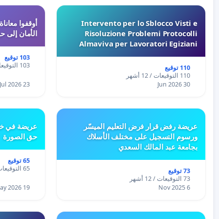
Intervento per lo Sblocco Visti e
Risoluzione Problemi Protocolli
الأمان إلى حي
Almaviva per Lavoratori Egiziani
103 توقيع
103 التوقيعات / 12 أشهر
110 توقيع
110 التوقيعات / 12 أشهر
23 Jul 2026
30 Jun 2026
عريضة رفض قرار فرض التعليم الميسّر
عريضة في خص
ورسوم التسجيل على مختلف الأسلاك
حق الصورة
بجامعة عبد المالك السعدي
65 توقيع
65 التوقيعات / 12 أشهر
73 توقيع
73 التوقيعات / 12 أشهر
19 May 2026
6 Nov 2025