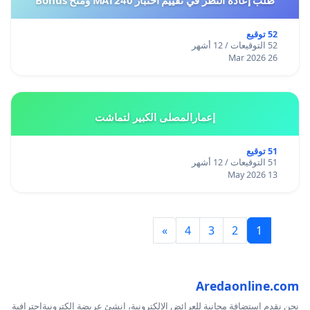
طلب إعادة النظر في تقييم اختبار MAT240 ومنح Bonus
52 توقيع
52 التوقيعات / 12 أشهر
26 Mar 2026
إعمارالمصلى الكبير لتماشت
51 توقيع
51 التوقيعات / 12 أشهر
13 May 2026
»
4
3
2
1
Aredaonline.com
نحن نقدم استضافة مجانية للعرائض الإلكترونية، انشئ عريضة إلكترونيةاحترافية