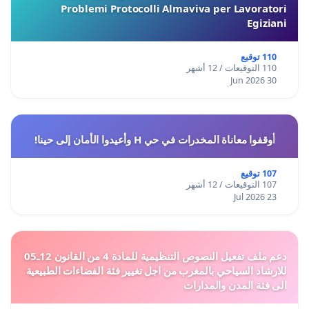
Problemi Protocolli Almaviva per Lavoratori
Egiziani
110 توقيع
110 التوقيعات / 12 أشهر
30 Jun 2026
أوقفوا معاناة المخدرات في حي H وأعيدوا الأمان إلى حينا!
107 توقيع
107 التوقيعات / 12 أشهر
23 Jul 2026
دعم ملف تفعيل النصوص التنظيمية للمادة 4 من القانون 12ـ05
للارشاد السياحي بالمغرب من اجل تغيير فئة الفضاءات الطبيعية
الى فئة المدن والمدارات