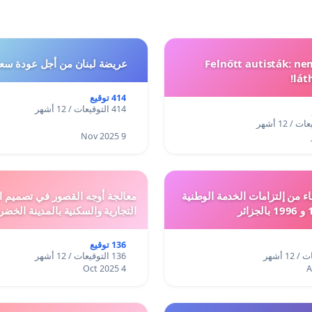
Felnőtt autisták: n
عريضة لبنان من أجل عودة سعد
lát
414 توقيع
414 التوقيعات / 12 أشهر
9 Nov 2025
ء من إلتزامات الخدمة الوطنية
معالجة أوجه القصور في تصميم ال
التجارية والسكنية بالمدينة الخضر
136 توقيع
136 التوقيعات / 12 أشهر
4 Oct 2025