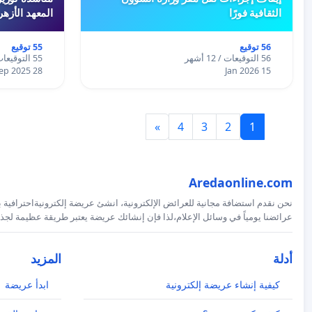
الثقافية فورًا
المعهد الأزه
56 توقيع
55 توقيع
56 التوقيعات / 12 أشهر
55 التوقيعات / 12 أشهر
28 Sep 2025
15 Jan 2026
»
4
3
2
1
Aredaonline.com
نحن نقدم استضافة مجانية للعرائض الإلكترونية، انشئ عريضة إلكترونيةاحترافية ب
عرائضنا يومياً في وسائل الإعلام،لذا فإن إنشائك عريضة يعتبر طريقة عظيمة لجذب
أدلة
المزيد
كيفية إنشاء عريضة إلكترونية
ابدأ عريضة