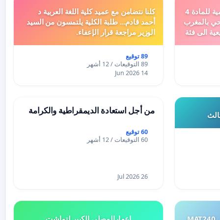
دعم ملف تفعيل النصوص التنظيمية للمادة 4
كلنا نتضامن مع عميد كلية اللغة العربية د
اد السياحي بالمغرب
أحمد قادم... طلبة الكلية يلتمسون من السيد
عية الى فئة
الوزير مراجعة قرار الإعفاء.
89 توقيع
89 التوقيعات / 12 أشهر
14 Jun 2026
من أجل استعادة الديمقراطية والكرامة
ثالث
60 توقيع
60 التوقيعات / 12 أشهر
26 Jul 2026
طلب إعادة النظر في تقييم اختبار MAT240
إعمارالمصلى الكبير لتماشت