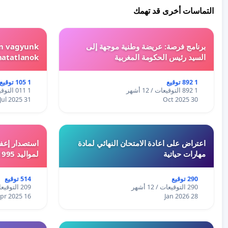
التماسات أخرى قد تهمك
برنامج فرصة: عريضة وطنية موجهة إلى
em vagyunk
السيد رئيس الحكومة المغربية
hatatlanok!
1 892 توقيع
1 105 توقيع
1 892 التوقيعات / 12 أشهر
1 011 التوقيعات / 12 أشهر
31 Jul 2025
30 Oct 2025
اعتراض على اعادة الامتحان النهائي لمادة
استصدار إعفا
مهارات حياتية
لمواليد 1995 و 1996 بالجزائر
290 توقيع
514 توقيع
290 التوقيعات / 12 أشهر
209 التوقيعات / 12 أشهر
16 Apr 2025
28 Jan 2026