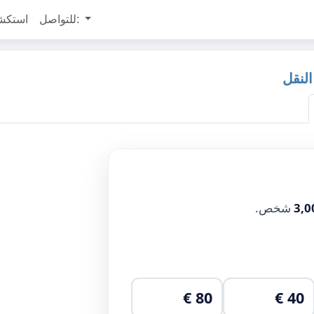
للتواصل:
استكش
3,0
شخص.
80 €
40 €