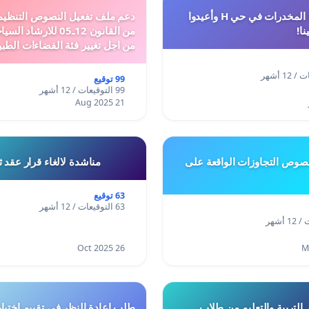
أوقفوا معاناة المخدرات في حي H وأعيدوا
نا!
من القانون 12ـ05 للارش
من اجل تغيير فئة الفضاءات الطبي
المدن والمدارات
99 توقيع
99 التوقيعات / 12 أشهر
21 Aug 2025
وص التجاوزات الواقعة على
مناشدة لالغاء قرار عقد 
63 توقيع
63 التوقيعات / 12 أشهر
26 Oct 2025
 التربية والتعليم من طلاب