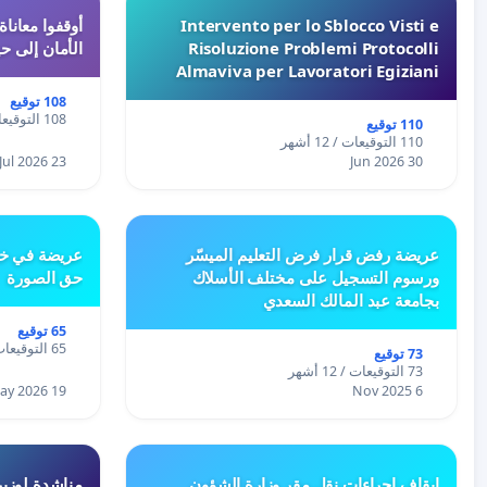
Intervento per lo Sblocco Visti e
Risoluzione Problemi Protocolli
الأمان إلى حي
Almaviva per Lavoratori Egiziani
108 توقيع
108 التوقيعات / 12 أشهر
110 توقيع
110 التوقيعات / 12 أشهر
23 Jul 2026
30 Jun 2026
عريضة رفض قرار فرض التعليم الميسّر
عريضة في خص
ورسوم التسجيل على مختلف الأسلاك
حق الصورة
بجامعة عبد المالك السعدي
65 توقيع
65 التوقيعات / 12 أشهر
73 توقيع
73 التوقيعات / 12 أشهر
19 May 2026
6 Nov 2025
إيقاف إجراءات نقل مقر وزارة الشؤون
مناشدة لوزير