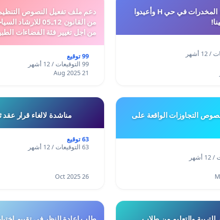
أوقفوا معاناة المخدرات في حي H وأعيدوا
نا!
من القانون 12ـ05 للارش
من اجل تغيير فئة الفضاءات الطبي
المدن والمدارات
99 توقيع
99 التوقيعات / 12 أشهر
21 Aug 2025
وص التجاوزات الواقعة على
مناشدة لالغاء قرار عقد 
63 توقيع
63 التوقيعات / 12 أشهر
26 Oct 2025
 التربية والتعليم من طلاب