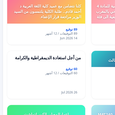
دعم ملف تفعيل النصوص التنظيمية للمادة 4
كلنا نتضامن مع عميد كلية اللغة العربية د
اد السياحي بالمغرب
أحمد قادم... طلبة الكلية يلتمسون من السيد
عية الى فئة
الوزير مراجعة قرار الإعفاء.
89 توقيع
89 التوقيعات / 12 أشهر
14 Jun 2026
من أجل استعادة الديمقراطية والكرامة
ثالث
60 توقيع
60 التوقيعات / 12 أشهر
26 Jul 2026
طلب إعادة النظر في تقييم اختبار MAT240
إعمارالمصلى الكبير لتماشت