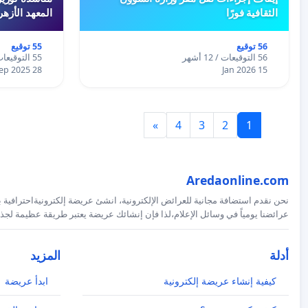
الثقافية فورًا
المعهد الأزه
56 توقيع
55 توقيع
56 التوقيعات / 12 أشهر
55 التوقيعات / 12 أشهر
28 Sep 2025
15 Jan 2026
»
4
3
2
1
Aredaonline.com
نحن نقدم استضافة مجانية للعرائض الإلكترونية، انشئ عريضة إلكترونيةاحترافية ب
عرائضنا يومياً في وسائل الإعلام،لذا فإن إنشائك عريضة يعتبر طريقة عظيمة لجذب
أدلة
المزيد
كيفية إنشاء عريضة إلكترونية
ابدأ عريضة