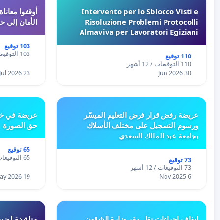
Intervento per lo Sblocco Visti e
Risoluzione Problemi Protocolli
الأمان إلى حي
Almaviva per Lavoratori Egiziani
103 توقيع
103 التوقيعات / 12 أشهر
110 توقيع
110 التوقيعات / 12 أشهر
23 Jul 2026
30 Jun 2026
عريضة رفض قرار فرض التعليم الميسّر
عريضة في خص
ورسوم التسجيل على مختلف الأسلاك
حق الصورة
بجامعة عبد المالك السعدي
65 توقيع
65 التوقيعات / 12 أشهر
73 توقيع
73 التوقيعات / 12 أشهر
19 May 2026
6 Nov 2025
إيقاف إجراءات نقل مقر وزارة الشؤون
مناشدة لوزير