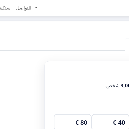
للتواصل:
استكش
3,0
شخص.
80 €
40 €