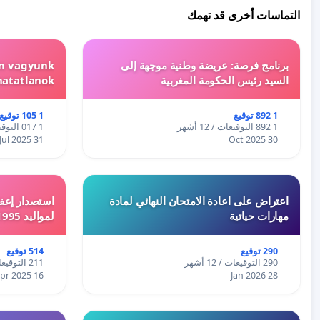
التماسات أخرى قد تهمك
برنامج فرصة: عريضة وطنية موجهة إلى
em vagyunk
السيد رئيس الحكومة المغربية
hatatlanok!
1 892 توقيع
1 105 توقيع
1 892 التوقيعات / 12 أشهر
1 017 التوقيعات / 12 أشهر
31 Jul 2025
30 Oct 2025
اعتراض على اعادة الامتحان النهائي لمادة
استصدار إعفا
مهارات حياتية
لمواليد 1995 و 1996 بالجزائر
290 توقيع
514 توقيع
290 التوقيعات / 12 أشهر
211 التوقيعات / 12 أشهر
16 Apr 2025
28 Jan 2026