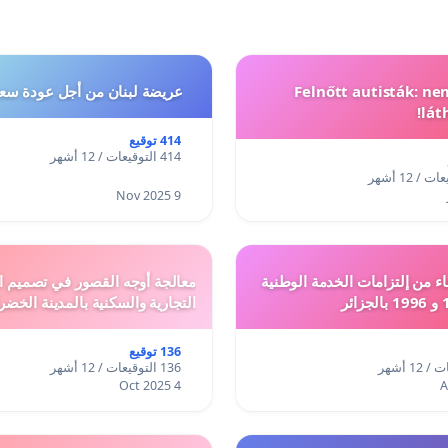
Felnőtt autisták: n
عريضة لبنان من أجل عودة سعد
lát
414 توقيع
414 التوقيعات / 12 أشهر
9 Nov 2025
ء من إلتزامات الخدمة الوطنية
معالجة أوجه القصور في تصميم ال
التجارية والسكنية بالمدينة الخضر
136 توقيع
136 التوقيعات / 12 أشهر
4 Oct 2025