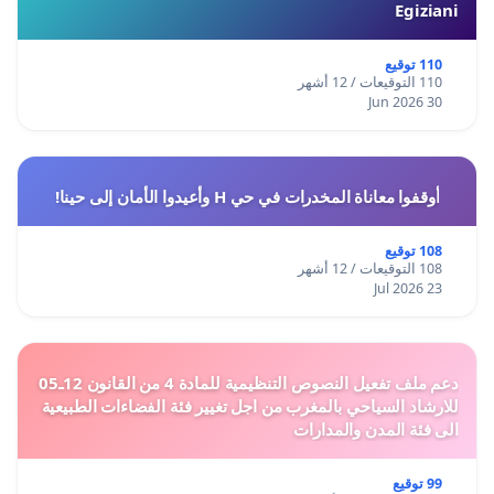
Egiziani
110 توقيع
110 التوقيعات / 12 أشهر
30 Jun 2026
أوقفوا معاناة المخدرات في حي H وأعيدوا الأمان إلى حينا!
108 توقيع
108 التوقيعات / 12 أشهر
23 Jul 2026
دعم ملف تفعيل النصوص التنظيمية للمادة 4 من القانون 12ـ05
للارشاد السياحي بالمغرب من اجل تغيير فئة الفضاءات الطبيعية
الى فئة المدن والمدارات
99 توقيع