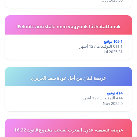
30 Oct 2025
Felnőtt autisták: nem vagyunk láthatatlanok!
1 105 توقيع
1 011 التوقيعات / 12 أشهر
31 Jul 2025
عريضة لبنان من أجل عودة سعد الحريري
414 توقيع
414 التوقيعات / 12 أشهر
9 Nov 2025
عريضة تنسيقية عدول المغرب لسحب مشروع قانون 16.22