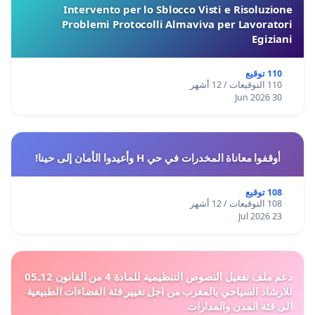
Intervento per lo Sblocco Visti e Risoluzione
Problemi Protocolli Almaviva per Lavoratori
Egiziani
110 توقيع
110 التوقيعات / 12 أشهر
30 Jun 2026
أوقفوا معاناة المخدرات في حي H وأعيدوا الأمان إلى حينا!
108 توقيع
108 التوقيعات / 12 أشهر
23 Jul 2026
دعم ملف تفعيل النصوص التنظيمية للمادة 4 من القانون 12ـ05
للارشاد السياحي بالمغرب من اجل تغيير فئة الفضاءات الطبيعية
الى فئة المدن والمدارات