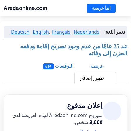
Aredaonline.com
ابدأ عريضة
تغيير أللغة
:
Nederlands
,
Français
,
English
,
Deutsch
عد 25 عامًا من عدم وجود تصريح إقامة ودفعه
الحزن إلى وفاته
عريضة
التوقيعات
614
ظهور إضافي
إعلان مدفوع
سيروج Aredaonline.com لهذه العريضة لدى
3,000
شخص.