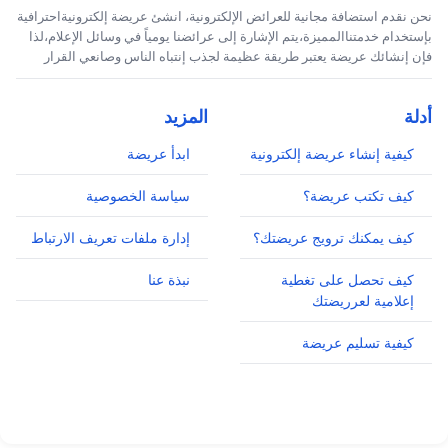
نحن نقدم استضافة مجانية للعرائض الإلكترونية، انشئ عريضة إلكترونيةاحترافية
بإستخدام خدمتناالمميزة،يتم الإشارة إلى عرائضنا يومياً في وسائل الإعلام،لذا
فإن إنشائك عريضة يعتبر طريقة عظيمة لجذب إنتباه الناس وصانعي القرار
أدلة
المزيد
كيفية إنشاء عريضة إلكترونية
ابدأ عريضة
كيف تكتب عريضة؟
سياسة الخصوصية
كيف يمكنك ترويج عريضتك؟
إدارة ملفات تعريف الارتباط
كيف تحصل على تغطية
نبذة عنا
إعلامية لعرريضتك
كيفية تسليم عريضة