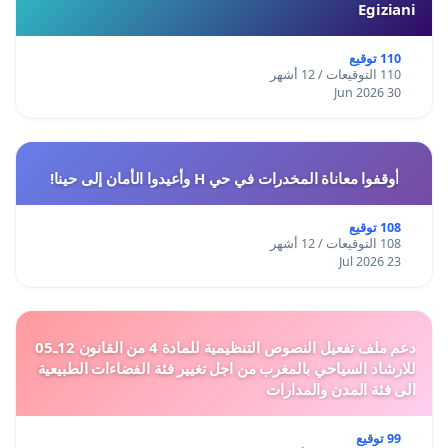
Egiziani
110 توقيع
110 التوقيعات / 12 أشهر
30 Jun 2026
أوقفوا معاناة المخدرات في حي H وأعيدوا الأمان إلى حينا!
108 توقيع
108 التوقيعات / 12 أشهر
23 Jul 2026
دعم ملف تفعيل النصوص التنظيمية للمادة 4 من القانون 12ـ05
للارشاد السياحي بالمغرب من اجل تغيير فئة الفضاءات الطبيعية
الى فئة المدن والمدارات
99 توقيع