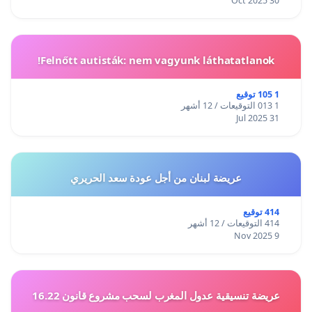
30 Oct 2025
Felnőtt autisták: nem vagyunk láthatatlanok!
1 105 توقيع
1 013 التوقيعات / 12 أشهر
31 Jul 2025
عريضة لبنان من أجل عودة سعد الحريري
414 توقيع
414 التوقيعات / 12 أشهر
9 Nov 2025
عريضة تنسيقية عدول المغرب لسحب مشروع قانون 16.22