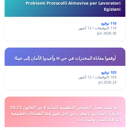
Problemi Protocolli Almaviva per Lavoratori
Egiziani
110 توقيع
110 التوقيعات / 12 أشهر
30 Jun 2026
أوقفوا معاناة المخدرات في حي H وأعيدوا الأمان إلى حينا!
103 توقيع
103 التوقيعات / 12 أشهر
23 Jul 2026
دعم ملف تفعيل النصوص التنظيمية للمادة 4 من القانون 12ـ05
للارشاد السياحي بالمغرب من اجل تغيير فئة الفضاءات الطبيعية
الى فئة المدن والمدارات