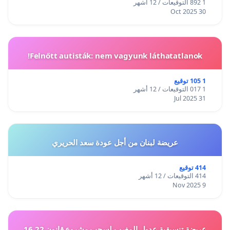
1 892 التوقيعات / 12 أشهر
30 Oct 2025
Felnőtt autisták: nem vagyunk láthatatlanok!
1 105 توقيع
1 017 التوقيعات / 12 أشهر
31 Jul 2025
عريضة لبنان من أجل عودة سعد الحريري
414 توقيع
414 التوقيعات / 12 أشهر
9 Nov 2025
عريضة تنسيقية عدول المغرب لسحب مشروع قانون 16.22