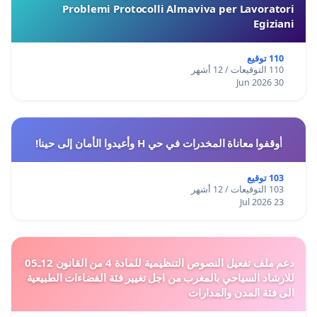
Problemi Protocolli Almaviva per Lavoratori
Egiziani
110 توقيع
110 التوقيعات / 12 أشهر
30 Jun 2026
أوقفوا معاناة المخدرات في حي H وأعيدوا الأمان إلى حينا!
103 توقيع
103 التوقيعات / 12 أشهر
23 Jul 2026
دعم ملف تفعيل النصوص التنظيمية للمادة 4 من القانون 12ـ05
للارشاد السياحي بالمغرب من اجل تغيير فئة الفضاءات الطبيعية
الى فئة المدن والمدارات