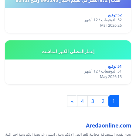
طلب إعادة النظر في تقييم اختبار MAT240 ومنح Bonus
52 توقيع
52 التوقيعات / 12 أشهر
26 Mar 2026
إعمارالمصلى الكبير لتماشت
51 توقيع
51 التوقيعات / 12 أشهر
13 May 2026
»
4
3
2
1
Aredaonline.com
نحن نقدم استضافة مجانية للعرائض الإلكترونية، انشئ عريضة إلكترونيةاحترافية