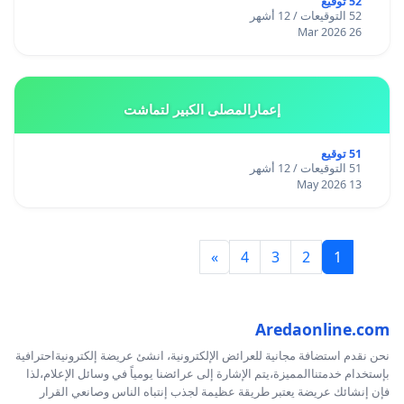
52 توقيع
52 التوقيعات / 12 أشهر
26 Mar 2026
إعمارالمصلى الكبير لتماشت
51 توقيع
51 التوقيعات / 12 أشهر
13 May 2026
»
4
3
2
1
Aredaonline.com
نحن نقدم استضافة مجانية للعرائض الإلكترونية، انشئ عريضة إلكترونيةاحترافية
بإستخدام خدمتناالمميزة،يتم الإشارة إلى عرائضنا يومياً في وسائل الإعلام،لذا
فإن إنشائك عريضة يعتبر طريقة عظيمة لجذب إنتباه الناس وصانعي القرار