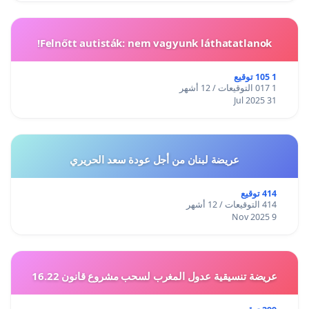
Felnőtt autisták: nem vagyunk láthatatlanok!
1 105 توقيع
1 017 التوقيعات / 12 أشهر
31 Jul 2025
عريضة لبنان من أجل عودة سعد الحريري
414 توقيع
414 التوقيعات / 12 أشهر
9 Nov 2025
عريضة تنسيقية عدول المغرب لسحب مشروع قانون 16.22