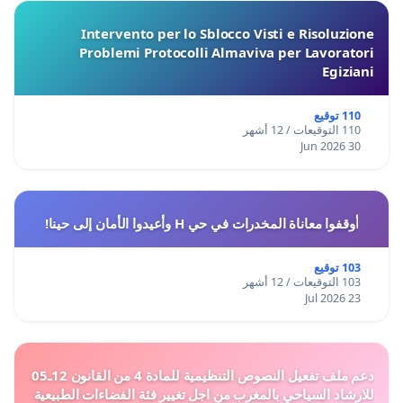
Intervento per lo Sblocco Visti e Risoluzione
Problemi Protocolli Almaviva per Lavoratori
Egiziani
110 توقيع
110 التوقيعات / 12 أشهر
30 Jun 2026
أوقفوا معاناة المخدرات في حي H وأعيدوا الأمان إلى حينا!
103 توقيع
103 التوقيعات / 12 أشهر
23 Jul 2026
دعم ملف تفعيل النصوص التنظيمية للمادة 4 من القانون 12ـ05
للارشاد السياحي بالمغرب من اجل تغيير فئة الفضاءات الطبيعية