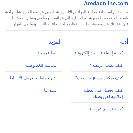
Aredaonline.com
نحن نقدم استضافة مجانية للعرائض الإلكترونية، انشئ عريضة إلكترونيةاحترافية
بإستخدام خدمتناالمميزة،يتم الإشارة إلى عرائضنا يومياً في وسائل الإعلام،لذا
فإن إنشائك عريضة يعتبر طريقة عظيمة لجذب إنتباه الناس وصانعي القرار
أدلة
المزيد
كيفية إنشاء عريضة إلكترونية
ابدأ عريضة
كيف تكتب عريضة؟
سياسة الخصوصية
كيف يمكنك ترويج عريضتك؟
إدارة ملفات تعريف الارتباط
كيف تحصل على تغطية
نبذة عنا
إعلامية لعرريضتك
كيفية تسليم عريضة