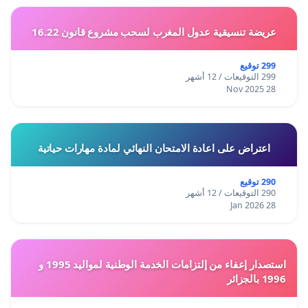
عريضة تنسيقية عدول المغرب لسحب مشروع قانون 16.22
299 توقيع
299 التوقيعات / 12 أشهر
28 Nov 2025
اعتراض على اعادة الامتحان النهائي لمادة مهارات حياتية
290 توقيع
290 التوقيعات / 12 أشهر
28 Jan 2026
استصدار إعفاء من إلتزامات الخدمة الوطنية لمواليد 1995 و
1996 بالجزائر