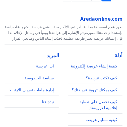
84.صبا سهيل نادر باحثة
السويد
85.سهى المحمدي تشكيلية
Aredaonline.com
عمان
نحن نقدم استضافة مجانية للعرائض الإلكترونية، انشئ عريضة إلكترونيةاحترافية
بإستخدام خدمتناالمميزة،يتم الإشارة إلى عرائضنا يومياً في وسائل الإعلام،لذا
86.اسماء عبيد صحفية
فإن إنشائك عريضة يعتبر طريقة عظيمة لجذب إنتباه الناس وصانعي القرار
بغداد
87.بشرى الهلالي كاتبة
أدلة
المزيد
بغداد
88.هديل كامل فنانة
كيفية إنشاء عريضة إلكترونية
ابدأ عريضة
لندن
كيف تكتب عريضة؟
سياسة الخصوصية
89.سهى عودة صحفية
نينوى
كيف يمكنك ترويج عريضتك؟
إدارة ملفات تعريف الارتباط
90.براء رياض طالب أكاديمية
كيف تحصل على تغطية
نبذة عنا
بغداد
إعلامية لعرريضتك
91.رفاه حسن باحثة
كيفية تسليم عريضة
سنجار