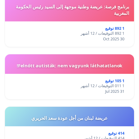
هولندا
برنامج فرصة: عريضة وطنية موجهة إلى السيد رئيس الحكومة
13.عواطف نعيم فنانة بغداد
المغربية
14.سلمى العلاق تشكيلية
الولايات المتحدة
1 892 توقيع
1 892 التوقيعات / 12 أشهر
15.دنيا ميخائيل شاعرة الولايات
30 Oct 2025
المتحدة
16.د.غادة العاملي أكاديمية بغداد
17.انوار عبدالوهاب أكاديمية
Felnőtt autisták: nem vagyunk láthatatlanok!
عمان
18.ريم قيس كبة شاعرة
1 105 توقيع
1 011 التوقيعات / 12 أشهر
لندن
31 Jul 2025
19.عالية طالب روائية بغداد
20.د.ارادة الجبوري كاتبة بغداد
21.د.نهلة النداوي أكاديمية بغداد
عريضة لبنان من أجل عودة سعد الحريري
22.د.اسماء جميل أكاديمية
بغداد
414 توقيع
414 التوقيعات / 12 أشهر