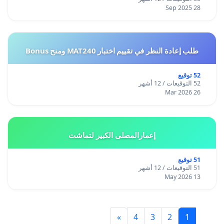
75.د.ازهار الشيخلي أكاديمية
28 Sep 2025
76.سرى علي صحفية
بغداد
77.ايفان حكمت تشكيلية
طلب إعادة النظر في تقييم اختبار MAT240 ومنح Bonus
النرويج
78.نهلة ججو عازفة ومعمارية
52 توقيع
52 التوقيعات / 12 أشهر
فرنسا
26 Mar 2026
79.د.مها البستاني أكاديمية
كندا
80.د.سرى عبد مناف أكاديمية
إعمارالمصلى الكبير لتماشت
بغداد
81.د.مارسين الشمري باحثة
51 توقيع
51 التوقيعات / 12 أشهر
الولايات المتحدة
13 May 2026
82. د.عذراء الناصر باحثة بغداد
83.نهاد عبدالقادر قاصة
الولايات المتحدة
»
4
3
2
1