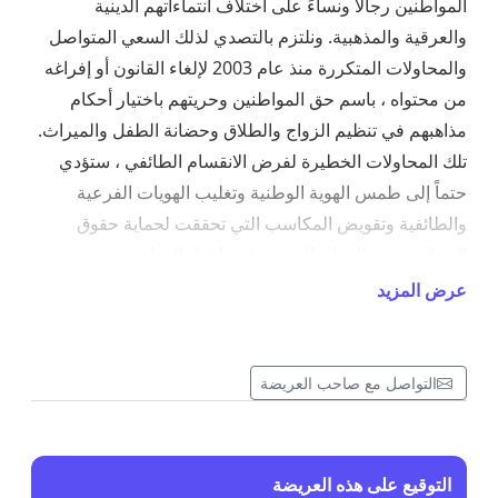
المواطنين رجالاً ونساءً على اختلاف انتماءاتهم الدينية
والعرقية والمذهبية. ونلتزم بالتصدي لذلك السعي المتواصل
والمحاولات المتكررة منذ عام 2003 لإلغاء القانون أو إفراغه
من محتواه ، باسم حق المواطنين وحريتهم باختيار أحكام
مذاهبهم في تنظيم الزواج والطلاق وحضانة الطفل والميراث.
تلك المحاولات الخطيرة لفرض الانقسام الطائفي ، ستؤدي
حتماً إلى طمس الهوية الوطنية وتغليب الهويات الفرعية
والطائفية وتقويض المكاسب التي تحققت لحماية حقوق
النساء ، وتعيد العراق إلى مرحلة ما قبل الدولة عبر فرض
قوانين تستند إلى تفسيرات ذات صفة خصوصية للشريعة
عرض المزيد
الإسلامية، وتهدد سلطة الدولة وتعطل الحق الدستوري
بالمساواة، كما تخلق سلطة تشريعية رديفة موازية. إنّ
محاولات تعديل قانون الأحوال الشخصية تعكس بنية ذهنية
التواصل مع صاحب العريضة
أبوية متجذرة تسعى للسيطرة على الفضاء القانوني
والاجتماعي للعراق، من خلال فرض رؤى وقوانين تقلص من
حقوق المرأة تحت غطاء ديني أو طائفي. هذه البنية الذكورية لا
التوقيع على هذه العريضة