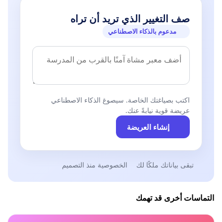
1.فاطمة المحسن كاتبة لندن
صف التغيير الذي تريد أن تراه
2.د. سلوى زكو صحفية عمان
مدعوم بالذكاء الاصطناعي
3.د.لاهاي عبدالحسين أكاديمية
بغداد
4.بلقيس شرارة كاتبة لندن
5.لطفية الدليمي روائية عمان
6.د.فاتن الجراح مخرجة مسرح طفل
اكتب بصياغتك الخاصة. سيصوغ الذكاء الاصطناعي
عريضة قوية نيابةً عنك.
بغداد
إنشاء العريضة
7.ميسلون هادي روائية بغداد
8.مي مظفر شاعرة وناقدة فنية
عمان
تبقى بياناتك ملكًا لك
الخصوصية منذ التصميم
9.هدية حسين قاصة
10.د.نادية هناوي أكاديمية بغداد
11.سعاد الجزائري كاتبة لندن
التماسات أخرى قد تهمك
12.عفيفة العيبي تشكيلية