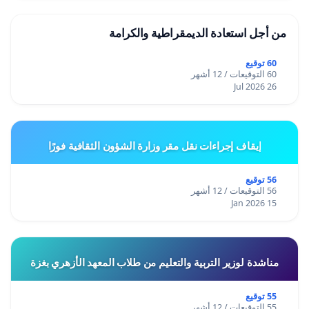
67.د.تانيا البكري أكاديمية
عمان
من أجل استعادة الديمقراطية والكرامة
68.نجاة عبدالله شاعرة
بغداد
60 توقيع
60 التوقيعات / 12 أشهر
69.فاتن الصراف معمارية
26 Jul 2026
بغداد
70.الاء حسين فنانة
بغداد
إيقاف إجراءات نقل مقر وزارة الشؤون الثقافية فورًا
71.اية منصور صحفية
بغداد
56 توقيع
56 التوقيعات / 12 أشهر
72. نوف عاصي باحثة
15 Jan 2026
بغداد
73.لقاء سرسم فنانة
السويد
مناشدة لوزير التربية والتعليم من طلاب المعهد الأزهري بغزة
74. ذكرى سرسم تشكيلية
بغداد
55 توقيع
55 التوقيعات / 12 أشهر