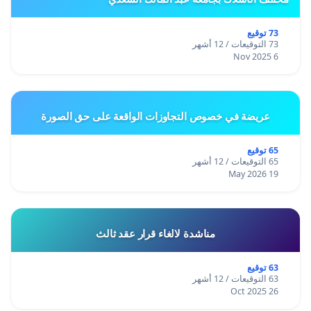
58.د.ثناء محمد صالح أكاديمية
بغداد
73 توقيع
59.دنى غالي روائية
73 التوقيعات / 12 أشهر
6 Nov 2025
60.د.انعام داوود سلوم أكاديمية
61.ربى علي الحسني أكاديمية
بريطانيا
عريضة في خصوص التجاوزات الواقعة على حق الصورة
62.الهام مكي باحثة
بغداد
65 توقيع
63.زهراء علي باحثة
65 التوقيعات / 12 أشهر
19 May 2026
الولايات المتحدة
64.غادة موسى رزوقي معمارية
بغداد
مناشدة لالغاء قرار عقد ثالث
65.جنان الجابري باحثة
بغداد
63 توقيع
66.د.نجاة تميم أكاديمية
63 التوقيعات / 12 أشهر
26 Oct 2025
هولندا