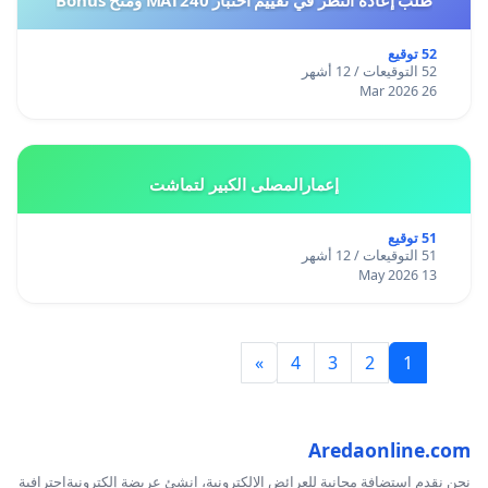
طلب إعادة النظر في تقييم اختبار MAT240 ومنح Bonus
52 توقيع
52 التوقيعات / 12 أشهر
26 Mar 2026
إعمارالمصلى الكبير لتماشت
51 توقيع
51 التوقيعات / 12 أشهر
13 May 2026
»
4
3
2
1
Aredaonline.com
نحن نقدم استضافة مجانية للعرائض الإلكترونية، انشئ عريضة إلكترونيةاحترافية