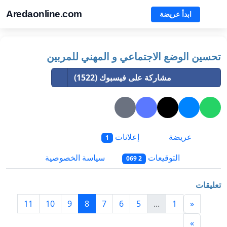
Aredaonline.com
ابدأ عريضة
تحسين الوضع الاجتماعي و المهني للمربين
مشاركة على فيسبوك (1522)
عريضة
إعلانات
1
التوقيعات
سياسة الخصوصية
2 069
تعليقات
11
10
9
8
7
6
5
...
1
«
»