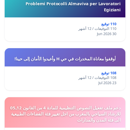
Problemi Protocolli Almaviva per Lavoratori
Egiziani
110 توقيع
110 التوقيعات / 12 أشهر
30 Jun 2026
أوقفوا معاناة المخدرات في حي H وأعيدوا الأمان إلى حينا!
108 توقيع
108 التوقيعات / 12 أشهر
23 Jul 2026
دعم ملف تفعيل النصوص التنظيمية للمادة 4 من القانون 12ـ05
للارشاد السياحي بالمغرب من اجل تغيير فئة الفضاءات الطبيعية
الى فئة المدن والمدارات