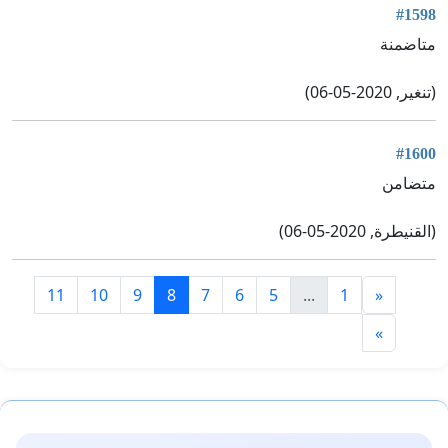
#1598
متاضمنة
(تنغير, 2020-05-06)
#1600
متضامن
(القنيطرة, 2020-05-06)
11
10
9
8
7
6
5
...
1
«
»