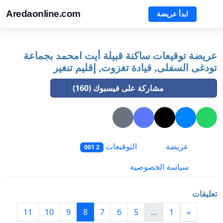
Aredaonline.com
ابدأ عريضة
عريضة توقيعات ساكنة قبيلة أيت امحمد بجماعة
تودغى السفلى, قيادة تغزوت, إقليم تنغير
مشاركة على فيسبوك (160)
عريضة
التوقيعات
2 001
سياسة الخصوصية
تعليقات
11
10
9
8
7
6
5
...
1
«