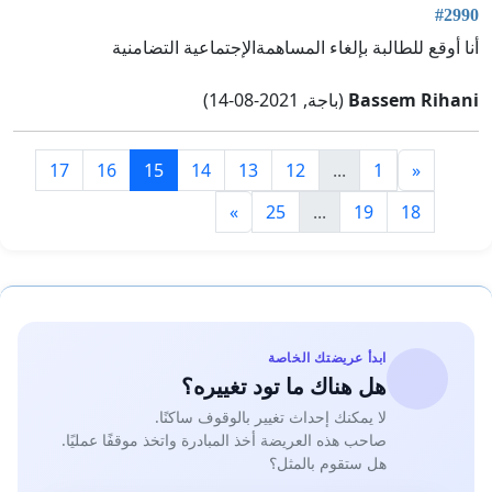
#2990
أنا أوقع للطالبة بإلغاء المساهمةالإجتماعية التضامنية
Bassem Rihani
(باجة, 2021-08-14)
17
16
15
14
13
12
...
1
«
»
25
...
19
18
ابدأ عريضتك الخاصة
هل هناك ما تود تغييره؟
لا يمكنك إحداث تغيير بالوقوف ساكنًا.
صاحب هذه العريضة أخذ المبادرة واتخذ موقفًا عمليًا.
هل ستقوم بالمثل؟