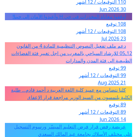
110 التوقيعات / 12 أشهر
30 Jun 2026
أوقفوا معاناة المخدرات في حي H وأعيدوا الأمان إلى حينا!
108 توقيع
108 التوقيعات / 12 أشهر
23 Jul 2026
دعم ملف تفعيل النصوص التنظيمية للمادة 4 من القانون
12ـ05 للارشاد السياحي بالمغرب من اجل تغيير فئة الفضاءات
الطبيعية الى فئة المدن والمدارات
99 توقيع
99 التوقيعات / 12 أشهر
21 Aug 2025
كلنا نتضامن مع عميد كلية اللغة العربية د أحمد قادم... طلبة
الكلية يلتمسون من السيد الوزير مراجعة قرار الإعفاء.
89 توقيع
89 التوقيعات / 12 أشهر
14 Jun 2026
عريضة رفض قرار فرض التعليم الميسّر ورسوم التسجيل
على مختلف الأسلاك بجامعة عبد المالك السعدي