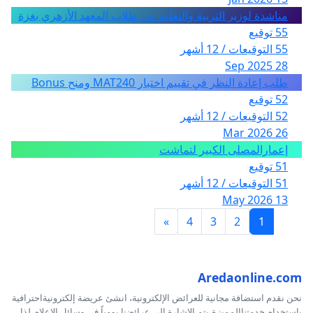
مناشدة لوزير التربية والتعليم من طلاب المعهد الأزهري بغزة
55 توقيع
55 التوقيعات / 12 أشهر
28 Sep 2025
طلب إعادة النظر في تقييم اختبار MAT240 ومنح Bonus
52 توقيع
52 التوقيعات / 12 أشهر
26 Mar 2026
إعمارالمصلى الكبير لتماشت
51 توقيع
51 التوقيعات / 12 أشهر
13 May 2026
»
4
3
2
1
Aredaonline.com
نحن نقدم استضافة مجانية للعرائض الإلكترونية، انشئ عريضة إلكترونيةاحترافية
بإستخدام خدمتناالمميزة،يتم الإشارة إلى عرائضنا يومياً في وسائل الإعلام،لذا