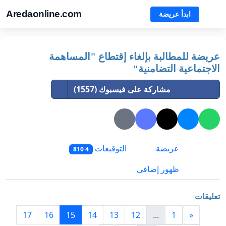
Aredaonline.com
ابدأ عريضة
عريضة للمطالبة بإلغاء إقتطاع "المساهمة
الاجتماعية التضامنية"
مشاركة على فيسبوك (1557)
عريضة
التوقيعات
4 810
ظهور إضافي
تعليقات
17
16
15
14
13
12
...
1
«