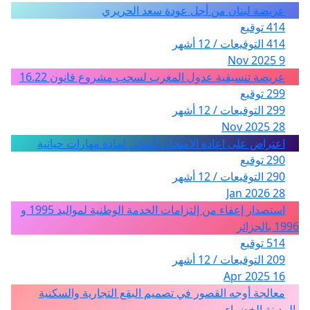
عريضة لبنان من أجل عودة سعد الحريري
414 توقيع
414 التوقيعات / 12 أشهر
9 Nov 2025
عريضة تنسيقية عدول المغرب لسحب مشروع قانون 16.22
299 توقيع
299 التوقيعات / 12 أشهر
28 Nov 2025
اعتراض على اعادة الامتحان النهائي لمادة مهارات حياتية
290 توقيع
290 التوقيعات / 12 أشهر
28 Jan 2026
استصدار إعفاء من إلتزامات الخدمة الوطنية لمواليد 1995 و
1996 بالجزائر
514 توقيع
209 التوقيعات / 12 أشهر
16 Apr 2025
معالجة أوجه القصور في تصميم البقع التجارية والسكنية
بالمدينة الخضراء