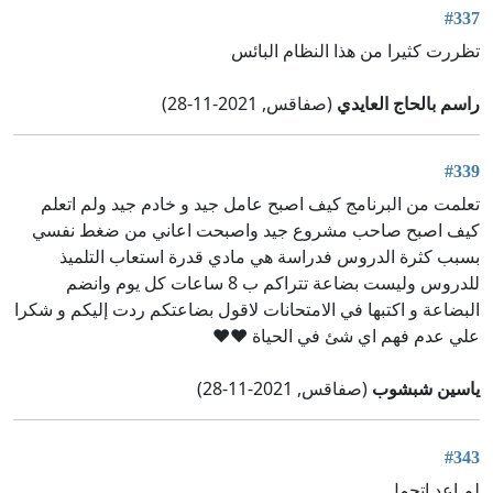
#337
تظررت كثيرا من هذا النظام البائس
راسم بالحاج العايدي
(صفاقس, 2021-11-28)
#339
تعلمت من البرنامج كيف اصبح عامل جيد و خادم جيد ولم اتعلم
كيف اصبح صاحب مشروع جيد واصبحت اعاني من ضغط نفسي
بسبب كثرة الدروس فدراسة هي مادي قدرة استعاب التلميذ
للدروس وليست بضاعة تتراكم ب 8 ساعات كل يوم وانضم
البضاعة و اكتبها في الامتحانات لاقول بضاعتكم ردت إليكم و شكرا
علي عدم فهم اي شئ في الحياة ❤️❤️
ياسين شبشوب
(صفاقس, 2021-11-28)
#343
لم اعد اتحمل