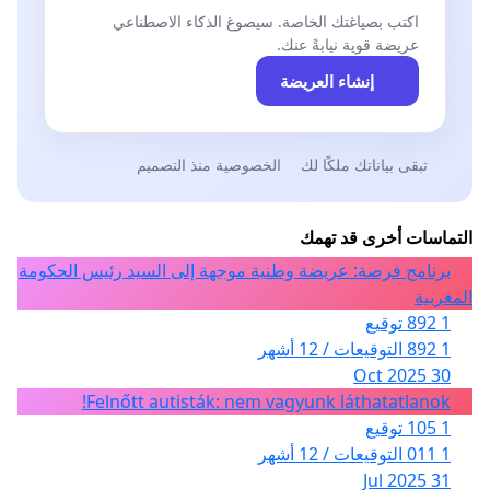
اكتب بصياغتك الخاصة. سيصوغ الذكاء الاصطناعي
عريضة قوية نيابةً عنك.
إنشاء العريضة
تبقى بياناتك ملكًا لك
الخصوصية منذ التصميم
التماسات أخرى قد تهمك
برنامج فرصة: عريضة وطنية موجهة إلى السيد رئيس الحكومة
المغربية
1 892 توقيع
1 892 التوقيعات / 12 أشهر
30 Oct 2025
Felnőtt autisták: nem vagyunk láthatatlanok!
1 105 توقيع
1 011 التوقيعات / 12 أشهر
31 Jul 2025