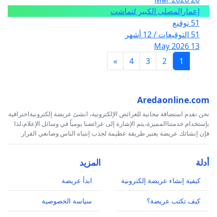
إعمارالمصلى الكبير لتماشت
51 توقيع
51 التوقيعات / 12 أشهر
13 May 2026
»
4
3
2
1
Aredaonline.com
نحن نقدم استضافة مجانية للعرائض الإلكترونية، انشئ عريضة إلكترونيةاحترافية
بإستخدام خدمتناالمميزة،يتم الإشارة إلى عرائضنا يومياً في وسائل الإعلام،لذا
فإن إنشائك عريضة يعتبر طريقة عظيمة لجذب إنتباه الناس وصانعي القرار
أدلة
المزيد
كيفية إنشاء عريضة إلكترونية
ابدأ عريضة
كيف تكتب عريضة؟
سياسة الخصوصية