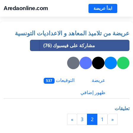
Aredaonline.com
ابدأ عريضة
عريضة من تلاميذ المعاهد و الاعداديات التونسية
مشاركة على فيسبوك (76)
عريضة
التوقيعات
537
ظهور إضافي
تعليقات
»
3
2
1
«