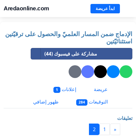
Aredaonline.com
ابدأ عريضة
الإدماج ضمن المسار العلميّ والحصول على ترقيّتين
استثنائيّتين
مشاركة على فيسبوك (44)
عريضة
إعلانات
1
التوقيعات
ظهور إضافي
284
تعليقات
2
1
«