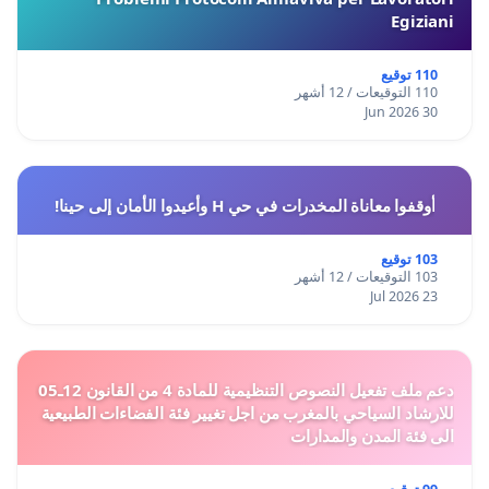
Egiziani
110 توقيع
110 التوقيعات / 12 أشهر
30 Jun 2026
أوقفوا معاناة المخدرات في حي H وأعيدوا الأمان إلى حينا!
103 توقيع
103 التوقيعات / 12 أشهر
23 Jul 2026
دعم ملف تفعيل النصوص التنظيمية للمادة 4 من القانون 12ـ05
للارشاد السياحي بالمغرب من اجل تغيير فئة الفضاءات الطبيعية
الى فئة المدن والمدارات