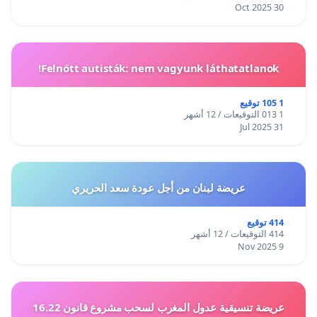
30 Oct 2025
Felnőtt autisták: nem vagyunk láthatatlanok!
1 105 توقيع
1 013 التوقيعات / 12 أشهر
31 Jul 2025
عريضة لبنان من أجل عودة سعد الحريري
414 توقيع
414 التوقيعات / 12 أشهر
9 Nov 2025
عريضة تنسيقية عدول المغرب لسحب مشروع قانون 16.22