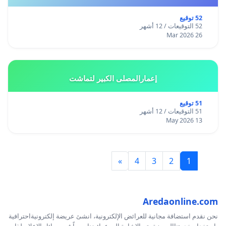
52 توقيع
52 التوقيعات / 12 أشهر
26 Mar 2026
إعمارالمصلى الكبير لتماشت
51 توقيع
51 التوقيعات / 12 أشهر
13 May 2026
»
4
3
2
1
Aredaonline.com
نحن نقدم استضافة مجانية للعرائض الإلكترونية، انشئ عريضة إلكترونيةاحترافية
بإستخدام خدمتناالمميزة،يتم الإشارة إلى عرائضنا يومياً في وسائل الإعلام،لذا