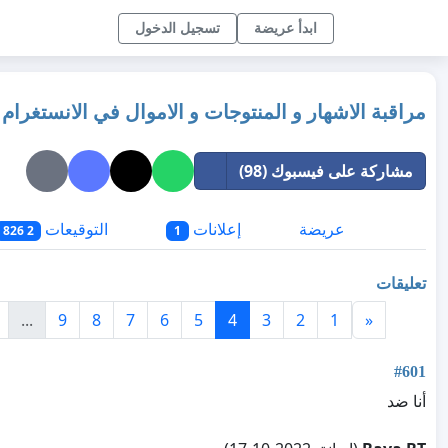
ابدأ عريضة
تسجيل الدخول
مراقبة الاشهار و المنتوجات و الاموال في الانستغرام
مشاركة على فيسبوك (98)
عريضة
إعلانات
التوقيعات
2 826
1
تعليقات
...
9
8
7
6
5
4
3
2
1
«
#601
أنا ضد