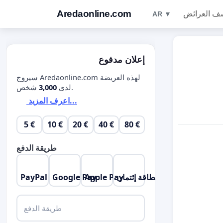
Aredaonline.com
ف العرائض
AR ▼
إعلان مدفوع
سيروج Aredaonline.com لهذه العريضة
شخص.
لدى
3,000
اعرف المزيد...
5 €
10 €
20 €
40 €
80 €
طريقة الدفع
بطاقة إئتمان
Apple Pay
Google Pay
PayPal
طريقة الدفع