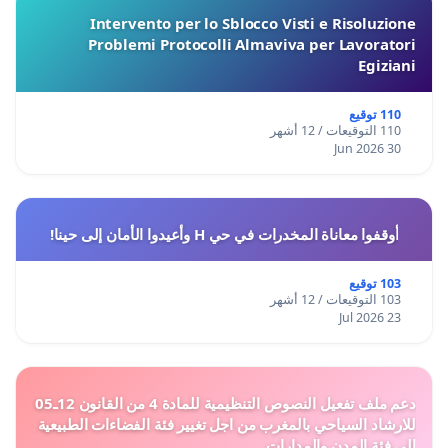
Intervento per lo Sblocco Visti e Risoluzione
Problemi Protocolli Almaviva per Lavoratori
Egiziani
110 توقيع
110 التوقيعات / 12 أشهر
30 Jun 2026
أوقفوا معاناة المخدرات في حي H وأعيدوا الأمان إلى حينا!
103 توقيع
103 التوقيعات / 12 أشهر
23 Jul 2026
دعم ملف تفعيل النصوص التنظيمية للمادة 4 من القانون 12ـ05
للارشاد السياحي بالمغرب من اجل تغيير فئة الفضاءات الطبيعية
الى فئة المدن والمدارات