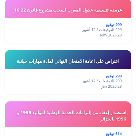
عريضة تنسيقية عدول المغرب لسحب مشروع قانون 16.22
299 توقيع
299 التوقيعات / 12 أشهر
28 Nov 2025
اعتراض على اعادة الامتحان النهائي لمادة مهارات حياتية
290 توقيع
290 التوقيعات / 12 أشهر
28 Jan 2026
استصدار إعفاء من إلتزامات الخدمة الوطنية لمواليد 1995 و
1996 بالجزائر
514 توقيع