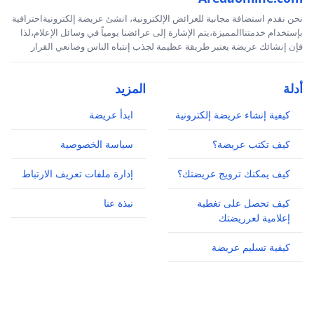
نحن نقدم استضافة مجانية للعرائض الإلكترونية، انشئ عريضة إلكترونيةاحترافية
بإستخدام خدمتناالمميزة،يتم الإشارة إلى عرائضنا يومياً في وسائل الإعلام،لذا
فإن إنشائك عريضة يعتبر طريقة عظيمة لجذب إنتباه الناس وصانعي القرار
أدلة
المزيد
كيفية إنشاء عريضة إلكترونية
ابدأ عريضة
كيف تكتب عريضة؟
سياسة الخصوصية
كيف يمكنك ترويج عريضتك؟
إدارة ملفات تعريف الارتباط
كيف تحصل على تغطية
نبذة عنا
إعلامية لعرريضتك
كيفية تسليم عريضة