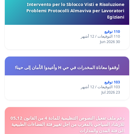
Intervento per lo Sblocco Visti e Risoluzione
Problemi Protocolli Almaviva per Lavoratori
Egiziani
110 توقيع
110 التوقيعات / 12 أشهر
30 Jun 2026
أوقفوا معاناة المخدرات في حي H وأعيدوا الأمان إلى حينا!
103 توقيع
103 التوقيعات / 12 أشهر
23 Jul 2026
دعم ملف تفعيل النصوص التنظيمية للمادة 4 من القانون 12ـ05
للارشاد السياحي بالمغرب من اجل تغيير فئة الفضاءات الطبيعية
الى فئة المدن والمدارات