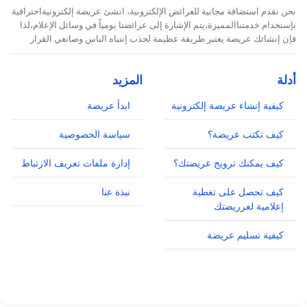
نحن نقدم استضافة مجانية للعرائض الإلكترونية، انشئ عريضة إلكترونيةاحترافية
بإستخدام خدمتناالمميزة،يتم الإشارة إلى عرائضنا يومياً في وسائل الإعلام،لذا
فإن إنشائك عريضة يعتبر طريقة عظيمة لجذب إنتباه الناس وصانعي القرار
أدلة
المزيد
كيفية إنشاء عريضة إلكترونية
ابدأ عريضة
كيف تكتب عريضة؟
سياسة الخصوصية
كيف يمكنك ترويج عريضتك؟
إدارة ملفات تعريف الارتباط
كيف تحصل على تغطية
نبذة عنا
إعلامية لعرريضتك
كيفية تسليم عريضة