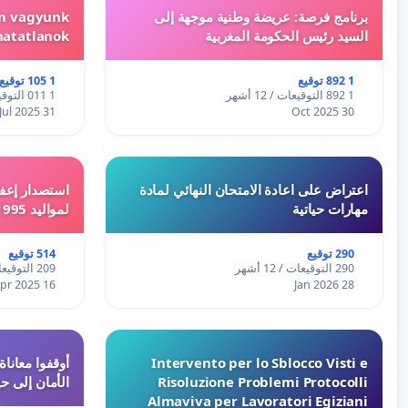
برنامج فرصة: عريضة وطنية موجهة إلى
em vagyunk
السيد رئيس الحكومة المغربية
hatatlanok!
1 892 توقيع
1 105 توقيع
1 892 التوقيعات / 12 أشهر
1 011 التوقيعات / 12 أشهر
31 Jul 2025
30 Oct 2025
اعتراض على اعادة الامتحان النهائي لمادة
استصدار إعفا
مهارات حياتية
لمواليد 1995 و 1996 بالجزائر
290 توقيع
514 توقيع
290 التوقيعات / 12 أشهر
209 التوقيعات / 12 أشهر
16 Apr 2025
28 Jan 2026
Intervento per lo Sblocco Visti e
Risoluzione Problemi Protocolli
الأمان إلى حي
Almaviva per Lavoratori Egiziani