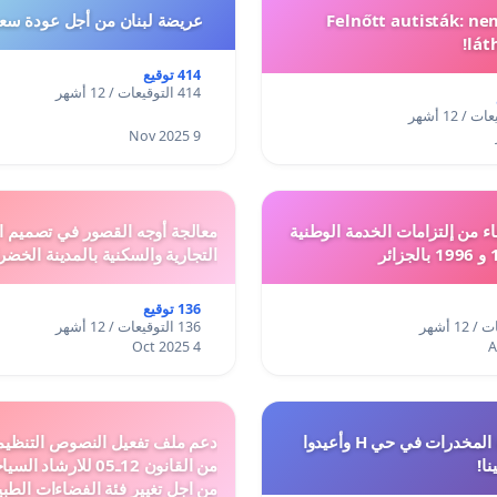
Felnőtt autisták: n
عريضة لبنان من أجل عودة سعد
lát
414 توقيع
414 التوقيعات / 12 أشهر
9 Nov 2025
ء من إلتزامات الخدمة الوطنية
معالجة أوجه القصور في تصميم ال
التجارية والسكنية بالمدينة الخضر
136 توقيع
136 التوقيعات / 12 أشهر
4 Oct 2025
أوقفوا معاناة المخدرات في حي H وأعيدوا
نا!
من القانون 12ـ05 للارش
من اجل تغيير فئة الفضاءات الطبي