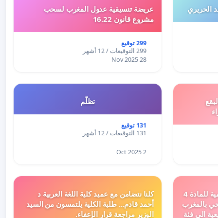
 الحريري
عريضة تنسيقية عدول المغرب لسحب
مشروع قانون 16.22
299 توقيع
299 التوقيعات / 12 أشهر
28 Nov 2025
بقع
تظلّم
اء
131 توقيع
131 التوقيعات / 12 أشهر
2 Oct 2025
دعم ملف تفعيل النصوص التنظيمية للمادة 4
كلنا نتضامن مع عميد كلية اللغة العربية د
اد السياحي بالمغرب
أحمد قادم... طلبة الكلية يلتمسون من السيد
عية الى فئة
الوزير مراجعة قرار الإعفاء.