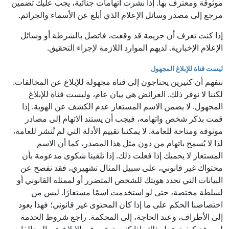
موثوقة ومعترف بها. إذا نشرت اتهامات جنائية، يجب عليك تضمين
مرجع إلى مصدر وسائل الإعلام الذي أبلغ عن الأسماء والجرائم.
إذا كنت تعرف أن جريمة قد وقعت، فاتصل بالشرطة أو وسائل
الإعلام الإخبارية. لديهم الموارد اللازمة لإجراء التحقيق.
ليست قناة للإبلاغ المجهول
نتفهم أن كثيرين يحتاجون إلى قناة مجهولة للإبلاغ عن المخالفات.
لكننا لا نوفر ذلك. العرائض هي بيان عام، وليست قناة للإبلاغ
المجهول. لا يضمن الاسم المستعار عدم الكشف عن الهوية. إذا
قمت بذكر شخص واتهامه، فيجب أن يستند الاتهام إلى مصادر
موثوقة ومتاحة للعامة. لا يمكننا تقييم الأدلة التي لم تُنشر للعامة،
لذا لا يُسمح باتهام من دون مثل هذا المصدر، كما أن الاسم
المستعار لا يحميك إذا فعلت ذلك. إذا تلقينا شكوى مدعومة بأن
محتواك غير قانوني، على سبيل المثال تشهيري، فقد نفصح عن
البيانات التي تحدد هويتك للشخص المتضرر أو لممثله القانوني أو
لسلطة مختصة، حتى لو استخدمت اسمًا مستعارًا. ليس من
اختصاصنا الحكم على ما إذا كان المحتوى غير قانوني؛ فهذا يعود
إلى الأطراف، وعند الحاجة، إلى المحكمة. راجع شروط الخدمة