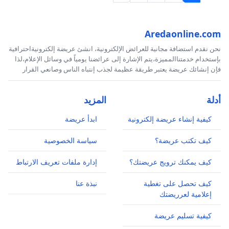
Aredaonline.com
نحن نقدم استضافة مجانية للعرائض الإلكترونية، انشئ عريضة إلكترونيةاحترافية
بإستخدام خدمتناالمميزة،يتم الإشارة إلى عرائضنا يومياً في وسائل الإعلام،لذا
فإن إنشائك عريضة يعتبر طريقة عظيمة لجذب إنتباه الناس وصانعي القرار
أدلة
المزيد
كيفية إنشاء عريضة إلكترونية
ابدأ عريضة
كيف تكتب عريضة؟
سياسة الخصوصية
كيف يمكنك ترويج عريضتك؟
إدارة ملفات تعريف الارتباط
كيف تحصل على تغطية
نبذة عنا
إعلامية لعرريضتك
كيفية تسليم عريضة