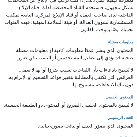
لمعرفة كيفية عمل ذلك. إذا كنت ترغب في الإبلاغ عن المخالفات
بشكل مجهول، فاستخدم القناة المخصصة لذلك: قناة الإبلاغ
الداخلية لدى صاحب العمل، أو قناة الإبلاغ المركزية التابعة لمكتب
المستشارية لشؤون العدالة، أو هيئة السلامة المهنية. فهذه القنوات
تحميك أيضًا بموجب القانون.
معلومات مضللة
المحتوى الذي ينشر عمدًا معلومات كاذبة أو معلومات مضللة
صحية قد تؤدي إلى تضليل المستخدمين أو التسبب في ضرر.
لا يُسمح بادعاءات بأن اللقاحات تسبب ضررًا أو أنها لا تعمل.
العرائض التي تكتفي بالمطالبة بتغيير قواعد التطعيم أو الإلزام به،
دون تلك الادعاءات، مسموح بها.
المحتوى الجنسي
لا يُسمح بالمحتوى الجنسي الصريح أو المحتوى ذو الطبيعة الجنسية.
العنف الرسومي
المحتوى الذي يصوّر العنف أو نتائجه بصورة بيانية.