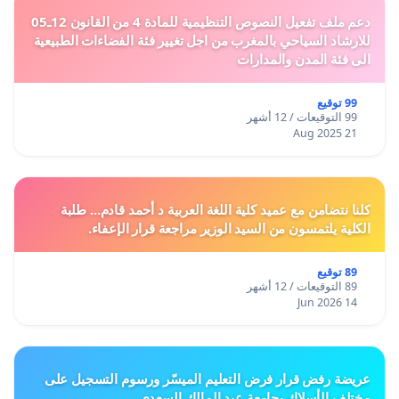
دعم ملف تفعيل النصوص التنظيمية للمادة 4 من القانون 12ـ05
للارشاد السياحي بالمغرب من اجل تغيير فئة الفضاءات الطبيعية
الى فئة المدن والمدارات
99 توقيع
99 التوقيعات / 12 أشهر
21 Aug 2025
كلنا نتضامن مع عميد كلية اللغة العربية د أحمد قادم... طلبة
الكلية يلتمسون من السيد الوزير مراجعة قرار الإعفاء.
89 توقيع
89 التوقيعات / 12 أشهر
14 Jun 2026
عريضة رفض قرار فرض التعليم الميسّر ورسوم التسجيل على
مختلف الأسلاك بجامعة عبد المالك السعدي