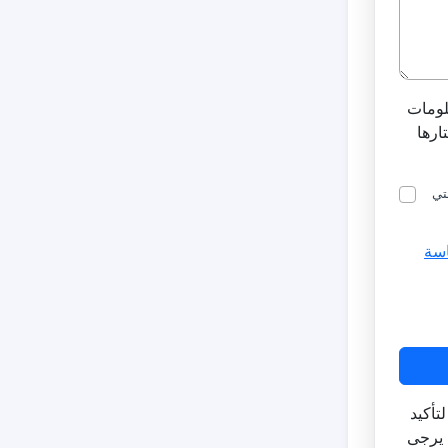
لومات
ارها
تي
سة
تأكيد
 يرجى