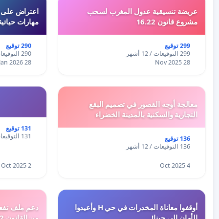
عريضة تنسيقية عدول المغرب لسحب
اعتراض على اع
مشروع قانون 16.22
مهارات حياتية
299 توقيع
290 توقيع
299 التوقيعات / 12 أشهر
290 التوقيعات / 12 أشهر
28 Jan 2026
28 Nov 2025
معالجة أوجه القصور في تصميم البقع
التجارية والسكنية بالمدينة الخضراء
131 توقيع
131 التوقيعات / 12 أشهر
136 توقيع
136 التوقيعات / 12 أشهر
2 Oct 2025
4 Oct 2025
أوقفوا معاناة المخدرات في حي H وأعيدوا
الأمان إلى حينا!