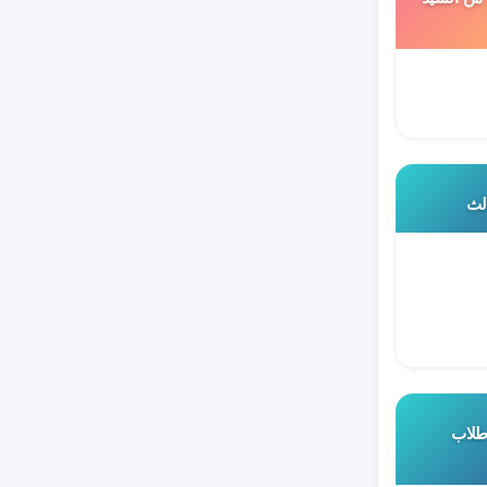
الث
 طلاب