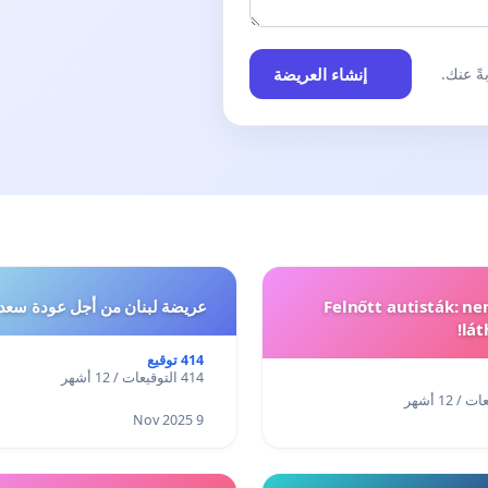
إنشاء العريضة
ً عنك.
Felnőtt autisták: n
عريضة لبنان من أجل عودة سعد
lát
414 توقيع
414 التوقيعات / 12 أشهر
9 Nov 2025