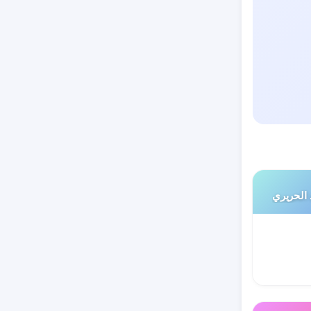
 الحريري