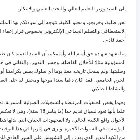
​إلى السيد وزير التعليم العالي والبحث العلمي والابتكار،
​نحن طلبة، وخريجو، ومحبو الكلية، نتوجه إلى سيادتكم بهذا المل
الاستعطافي والتظلم الجماعي الإلكتروني بخصوص قرار إعفاء ال
أحمد قادم .
​إننا نشهد شهادة حق أمام الله وأمامكم، أن السيد العميد كان طيل
المسؤولية مثالا للأخلاق الفاضلة، وحسن التدبير، والتفاني في
وطلبتها. ولم يسجل تاريخه معنا يوما أي سلوك يمس بكرامتنا أو 
الحرم الجامعي، فقد كان دائما سندا موجها ومحفزا لنا على العط
والنشاط الطلابي.
​وفيما يخص الخلفيات المرتبطة بالتسجيلات الصوتية المسربة، ن
علما بأنها تعود لسياق قديم جدا (ما يناهز 18
الأحوال واقع الكلية الحالي، ولا المجهودات الجبارة التي بذلها هذ
المؤسسة في السنوات الأخيرة. ونرى في إثارتها في هذا التوقيت 
من الكيد المدبر الذي يهدف إلى التشويش على السير العادي ل