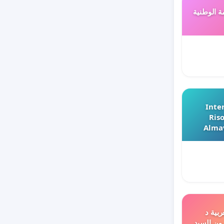
ة الوطنية
Inter
Riso
Almav
ربية د
 من السيد