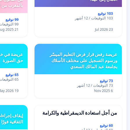
بالمغرب من ا
الطبيعية الى 
103 توقيع
103 التوقيعات / 12 أشهر
99 توقيع
99 التوقيعات / 12 أشهر
21 Aug 2025
23 Jul 2026
عريضة رفض قرار فرض التعليم الميسّر
عريضة في خص
ورسوم التسجيل على مختلف الأسلاك
حق الصورة
بجامعة عبد المالك السعدي
65 توقيع
65 التوقيعات / 12 أشهر
73 توقيع
73 التوقيعات / 12 أشهر
19 May 2026
6 Nov 2025
من أجل استعادة الديمقراطية والكرامة
إيقاف إجراءا
الثقافية فورًا
60 توقيع