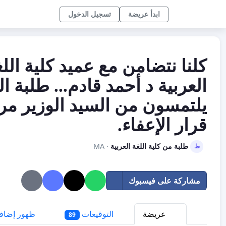
ابدأ عريضة
تسجيل الدخول
كلنا نتضامن مع عميد كلية الل
العربية د أحمد قادم... طلبة ال
يلتمسون من السيد الوزير مر
قرار الإعفاء.
طلبة من كلية اللغة العربية
· MA
ط
مشاركة على فيسبوك
عريضة
التوقيعات
ظهور إضاف
89