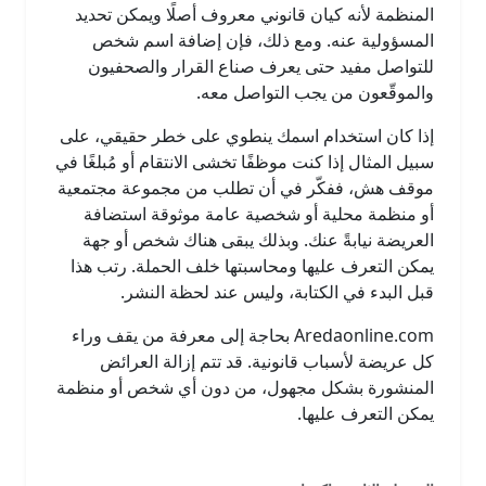
المنظمة لأنه كيان قانوني معروف أصلًا ويمكن تحديد
المسؤولية عنه. ومع ذلك، فإن إضافة اسم شخص
للتواصل مفيد حتى يعرف صناع القرار والصحفيون
والموقّعون من يجب التواصل معه.
إذا كان استخدام اسمك ينطوي على خطر حقيقي، على
سبيل المثال إذا كنت موظفًا تخشى الانتقام أو مُبلغًا في
موقف هش، ففكّر في أن تطلب من مجموعة مجتمعية
أو منظمة محلية أو شخصية عامة موثوقة استضافة
العريضة نيابةً عنك. وبذلك يبقى هناك شخص أو جهة
يمكن التعرف عليها ومحاسبتها خلف الحملة. رتب هذا
قبل البدء في الكتابة، وليس عند لحظة النشر.
Aredaonline.com بحاجة إلى معرفة من يقف وراء
كل عريضة لأسباب قانونية. قد تتم إزالة العرائض
المنشورة بشكل مجهول، من دون أي شخص أو منظمة
يمكن التعرف عليها.