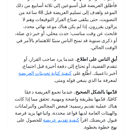
فأطلق العريضة قبل أسبوعين إلى ثلاثة أسابيع من ذلك
الموعد واهدف إلى تسليم العريضة قبل 48 ساعة من
التصويت، حتى يتلقى صناع القرار التوقيعات وهم لا
يزالون يقررون. إذا لم يكن هناك موعد نهائي محدد،
فابحث عن وقت مناسب: حدث محلي، أو خبر ذي صلة،
أو ذكرى سنوية قد تمنح الناس سببًا للاهتمام بالأمر في
الوقت الحالي.
أبقِ الناس على اطلاع.
عندما يرد صاحب القرار، أو
تتقدم القضية، أو تحتاج إلى دفعة أخيرة قبل اجتماع،
أخبر داعميك. اطّلع على
كيفية كتابة تحديثات العريضة
لمعرفة ما الذي ينبغي قوله ومتى.
قدّمها بالشكل الصحيح.
عندما تجمع العريضة دعمًا
كافيًا، قدّمها بطريقة واضحة ومهنية. تحقق مما إذا كانت
هناك عملية تقديم رسمية: فبعض المجالس والبرلمانات
والهيئات العامة لديها قواعد محددة، واتباعها يزيد فرصة
قبول عريضتك. اقرأ
كيفية تقديم عريضة
للحصول على
نهج خطوة بخطوة.