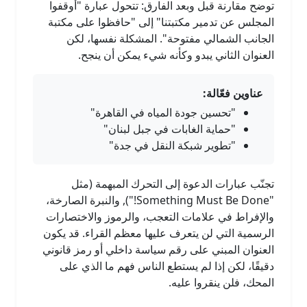
توضح مقارنة قبل وبعد الفارق: تتحول عبارة "أوقفوا
المجلس عن تدمير مكتبتنا" إلى "حافظوا على مكتبة
الجانب الشمالي مفتوحة". المشكلة نفسها، لكن
العنوان الثاني يبدو وكأنه شيء يمكن أن ينجح.
عناوين فعّالة:
"تحسين جودة المياه في القاهرة"
"حماية الغابات في جبل لبنان"
"تطوير شبكة النقل في جدة"
تجنّب عبارات الدعوة إلى التحرك المبهمة (مثل
"Something Must Be Done!"), والنبرة الصارخة،
والإفراط في علامات التعجب، والرموز والاختصارات
الرسمية التي لن يتعرف عليها معظم القراء. قد يكون
العنوان المبني على رقم سياسة داخلي أو رمز قانوني
دقيقًا، لكن إذا لم يستطع الناس فهم ما الذي على
المحك، فلن ينقروا عليه.