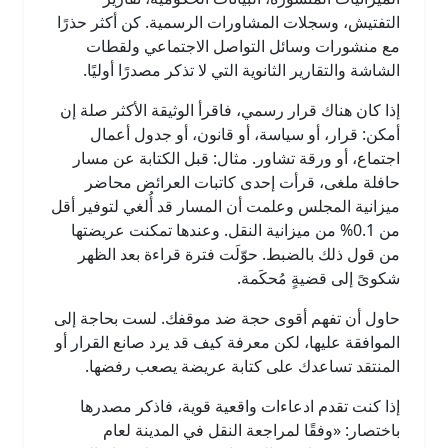
التفتيش، وسجلات المشاورات الرسمية. كن أكثر حذرًا
مع منشورات وسائل التواصل الاجتماعي ولقطات
الشاشة والتقارير الثانوية التي لا تذكر مصدرًا أوليًا.
إذا كان هناك قرار رسمي، فاقرأ الوثيقة الأكثر صلة إن
أمكن: قرار، أو سياسة، أو قانون، أو جدول أعمال
اجتماع، أو ورقة تشاور. مثال: قبل الكتابة عن مسار
حافلة ملغى، قرأت إحدى كاتبات العرائض محاضر
ميزانية المجلس وعلمت أن المسار قد أُلغي لتوفير أقل
من 0.1% من ميزانية النقل. وعندها تمكنت عريضتها
من قول ذلك بالضبط. حوّلَت فترة قراءة بعد الظهر
شكوىً إلى قضيةٍ مُحكَمة.
حاول أن تفهم أقوى حجة ضد موقفك. لست بحاجة إلى
الموافقة عليها، لكن معرفة كيف قد يرد صانع القرار أو
المنتقد تساعدك على كتابة عريضة يصعب رفضها.
إذا كنت تقدم ادعاءات واقعية قوية، فاذكر مصدرها
باختصار: «وفقًا لمراجعة النقل في المدينة لعام