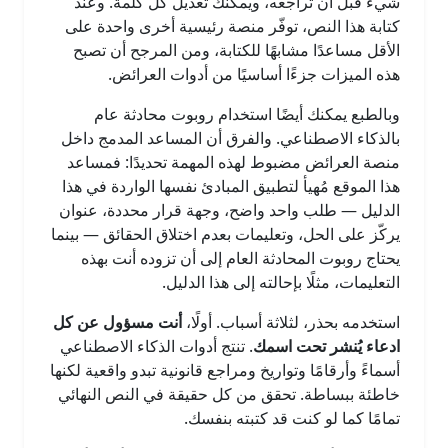
شيء قبل أن تراجعه، ويمكنك تعديل كل كلمة. وعند
كتابة هذا النص، توفّر منصة رئيسية أخرى واحدة على
الأقل مساعدًا مشابهًا للكتابة، ومن المرجح أن تصبح
هذه الميزات جزءًا أساسيًا من أدوات العرائض.
وبالطبع يمكنك أيضًا استخدام روبوت محادثة عام
بالذكاء الاصطناعي. والفرق أن المساعد المدمج داخل
منصة العرائض مضبوط لهذه المهمة تحديدًا: فمساعد
هذا الموقع مُهيأ لتطبيق المبادئ نفسها الواردة في هذا
الدليل — طلب واحد واضح، وجهة قرار محددة، عنوان
يركّز على الحل، وتعليمات بعدم اختلاق الحقائق — بينما
يحتاج روبوت المحادثة العام إلى أن تزوده أنت بهذه
التعليمات، مثلًا بإحالته إلى هذا الدليل.
استخدمه بحذر، لثلاثة أسباب. أولًا،
أنت مسؤول عن كل
ادعاء يُنشر تحت اسمك
. تنتج أدوات الذكاء الاصطناعي
أسماءً وأرقامًا وتواريخ ومراجع قانونية تبدو واقعية لكنها
خاطئة ببساطة. تحقق من كل حقيقة في النص النهائي
تمامًا كما لو كنت قد كتبته بنفسك.