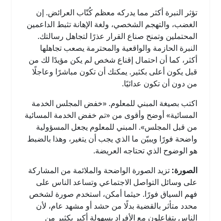
تؤثر النبرة أكثر مما يدركه معظم كُتّاب العرائض. إن
الغضب، والتهجم الشخصي، ولغة الإهانة تثبط الداعمين
المحتملين وتمنح صناع القرار عذرًا لتجاهل رسالتك.
النبرة الحازمة والواقعية والمحترمة يصعب تجاهلها
أكثر، كما أن احتمال إقناع شخص لم يكن مؤيدًا لك من
قبل يكون أعلى بكثير. يمكنك أن تكون مباشرًا وعاجلًا
من دون أن تكون عدائيًا.
اكتب بصيغة المبني للمعلوم. «خفض المجلس الخدمة
المسائية» أوضح وأقوى من «تم خفض الخدمة المسائية
من قبل المجلس». المبني للمعلوم يجعل المسؤولية
واضحة فورًا ويبيّن ما الذي يجب أن يتغير، وهذا بالضبط
هو الوضوح الذي تحتاجه العريضة.
الصورة:
تزيد الصورة الواضحة والملائمة من المشاركة
على وسائل التواصل الاجتماعي وتساعد الناس على
فهم السياق فورًا. حيثما أمكن، استخدم صورة لشخص
محدد متأثر بالقضية بدلًا من حشد أو مشهد عام، لأن
الناس يتفاعلون مع الأفراد بسهولة أكبر بكثير من