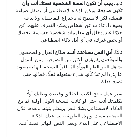
ثانيًا،
يجب أن تكون القصة الشخصية قصتك أنت وأن
تكون صادقة
. يمكن للذكاء الاصطناعي أن يصقل صياغة
قصتك، لكن لا تسمح له باختراع التفاصيل، ولا تدعه
يضيف ادعاءات عن أشخاص يمكن التعرف عليهم. كن
حذرًا عند إدخال أي معلومات شخصية حساسة، تخصك
أو تخص غيرك، في أي أداة ذكاء اصطناعي.
ثالثًا،
أبقِ النص بصياغتك أنت
. صنّاع القرار والصحفيون
والموقّعون يقرؤون الكثير من النصوص، ومن السهل
تجاهل النثر العام المولّد آليًا. اقرأ النسخة النهائية بصوت
عالٍ: إذا لم تبدُ كأنها شيء ستقوله فعلًا، فعدّلها حتى
تصبح كذلك.
سير عمل ناجح: اكتب الحقائق وقصتك وطلبك أولًا
بكلماتك أنت، حتى لو كانت النسخة الأولى أولية. ثم دع
الذكاء الاصطناعي يشدّ النص وينظم بنيته، وبعدها عدّل
النتيجة بنفسك. وبهذه الطريقة، يساعدك الذكاء
الاصطناعي على البدء، ويبقى النص النهائي نصك أنت.