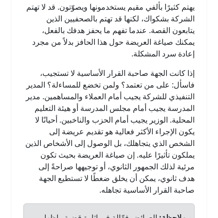
يهتم كثيرًا بألفي مقيم يستخدمونها ويصوّتون. قد لا تهتم
الشركة بشكواك، لكنها قد تهتم بالصحفيين الذين
يتابعون القصة. عندما تفهم ما يحفز هدفك بالفعل،
يمكنك صياغة العريضة حول هذا الحافز بدلاً من مجرد
إعادة سرد المشكلة.
إذا كانت الجهة صاحبة القرار الأساسية لا تستجيب،
فاسأل: على من تعتمد؟ ولمن تخضع للمساءلة؟ المدير
التنفيذي للشركة يجيب أمام العملاء والمساهمين. مدير
المدرسة يجيب أمام مجلس المدرسة أو هيئة التعليم
المحلية. الوزير يجيب أمام الحزب والناخبين. أحيانًا لا
يكون الإجراء الأكثر فعالية هو تقديم عريضة إلى
الشخص الذي يتجاهلك، بل الوصول إلى الأشخاص الذين
يملكون تأثيرًا عليه. إن صياغة العريضة بحيث تكون
مرئية لذلك الجمهور الثانوي، أو توجيهها صراحةً إلى
هدف ثانوي، يمكن أن يخلق ضغطًا لا تستطيع الجهة
صاحبة القرار الأساسية تجاهله.
ملاحظة:
العرائض فعّالة في إثارة قضية وإظهار