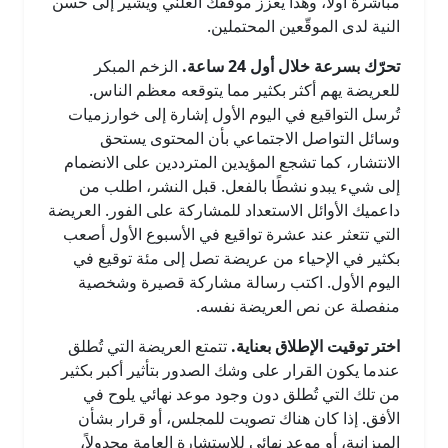
مباشرة أولًا، وهذا يعزز موقفك العلني ويشير إلى حسن
النية لدى الموقّعين المحتملين.
تحرّك بسرعة خلال أول 24 ساعة.
الزخم المبكر
للعريضة يهم أكثر بكثير مما يتوقعه معظم الناس.
تُرسل التواقيع في اليوم الأول إشارة إلى خوارزميات
وسائل التواصل الاجتماعي بأن المحتوى يستحق
الانتشار، كما تشجع المؤيدين المترددين على الانضمام
إلى شيء يبدو نشطًا بالفعل. قبل النشر، اطلب من
داعميك الأوائل الاستعداد للمشاركة على الفور. العريضة
التي تتعثر عند عشرة تواقيع في الأسبوع الأول أصعب
بكثير في الإحياء من عريضة تصل إلى مئة توقيع في
اليوم الأول. اكتب رسالة مشاركة قصيرة وشخصية
منفصلة عن نص العريضة نفسه.
اختر توقيت الإطلاق بعناية.
تتمتع العريضة التي تُطلق
عندما يكون القرار على وشك الصدور بتأثير أكبر بكثير
من تلك التي تُطلق دون وجود موعد نهائي يلوح في
الأفق. إذا كان هناك تصويت للمجلس، أو قرار بشأن
الميزانية، أو موعد نهائي للاستشارة العامة مجدولاً،