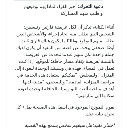
دعوة التحرك:
أخبر القراء لماذا يهم توقيعهم
واطلب منهم المشاركة.
أثناء الكتابة، تذكر أن لكل عريضة قارئين رئيسيين:
الشخص الذي تطلب منه اتخاذ إجراء، والأشخاص الذين
تطلب منهم التوقيع. وغالبًا ما يكون هناك قارئ ثالث
أيضًا: صحفي يبحث عن قصة. من المفيد أن يكون لديك
جملة واحدة لكل منهم عندما تتحدث عن العريضة.
بالنسبة لعريضة لإنقاذ مسار حافلة: للموقّع، "إذا كنت
تعمل في المساء، فهذه هي وسيلتك الوحيدة للعودة إلى
المنزل." وللمجلس، "يمكنكم استعادة هذه الخدمة في
مراجعة الميزانية القادمة." وللصحفي، "مدينة لديها
أهداف مناخية ألغت للتو وسيلة الحافلة الوحيدة لعودة
سكانها إلى منازلهم."
يقوم النموذج الموجود في أسفل هذه الصفحة بملء كل
تحرك نيابة عنك.
اختبار مفيد: هل سيفهم شخص يسمع بهذه القضية