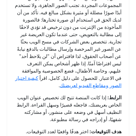
المجموعات المجردة. تجنب الصور الجاهزة، ولا تستخدم
أبدًا صورًا مضللة أو مثيرة بشكل مبالغ فيه. تأكد من أن
لديك الحق في استخدام أي صورة تختارها: فالصورة
المأخوذة من الإنترنت من دون ترخيص قد تؤدي لاحقًا
إلى مطالبة بالتعويض، حتى عندما تكون العريضة غير
تجارية. تتخصص بعض الشركات في مسح الويب بحثًا
عن الصور غير المرخصة وإرسال مطالبات بالدفع نيابةً
عن أصحاب الحقوق، لذا فافتراض أن "لن يلاحظ أحد"
ليس افتراضًا آمنًا. إذا ظهر أشخاص يمكن التعرف
عليهم، وخاصة الأطفال، فضع الخصوصية والموافقة
في الاعتبار. للحصول على دليل كامل، اقرأ
كيفية اختيار
الصور ومقاطع الفيديو لعريضتك
.
الرابط:
إذا كانت المنصة تتيح لك تخصيص عنوان الويب
الخاص بعريضتك، فاجعله قصيرًا وسهل القراءة. الرابط
النظيف أسهل في وضعه على منشور، أو مشاركته
شفهيًا، أو إدراجه في رسالة مطبوعة.
هدف التوقيعات:
اختر هدفًا واقعيًا لعدد التوقيعات.