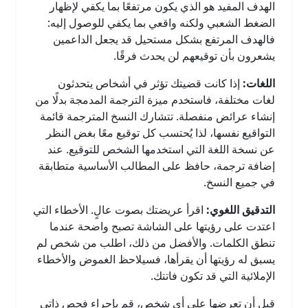
الهدف المفيد هو الذي يكون مرتفعًا بما يكفي لإظهار
الضغط الشعبي ولكنه واقعي بما يكفي للوصول إليه:
فالهدف المرتفع بشكل مستحيل قد يجعل الداعمين
يشعرون بأن توقيعهم لن يحدث فرقًا.
اللغات:
إذا كانت قضيتك تؤثر في أشخاص يتحدثون
لغات مختلفة، فاستخدم ميزة الترجمة المدمجة بدلًا من
إنشاء عرائض منفصلة. تتشارك النسخ المترجمة قائمة
التواقيع نفسها، لذا يُحتسب كل توقيع معًا بغض النظر
عن نسخة اللغة التي استخدمها الشخص للتوقيع. عند
إضافة ترجمة، حافظ على المطالب الأساسية متطابقة
في جميع النسخ.
التدقيق اللغوي:
اقرأ عريضتك بصوت عالٍ. الأخطاء التي
اعتدت على رؤيتها على الشاشة تصبح واضحة عندما
تنطق الكلمات. والأفضل من ذلك، اطلب من شخص لم
يسبق له رؤيتها أن يقرأها، فسيلاحظ الغموض والأخطاء
الإملائية التي قد تكون فاتتك.
قبل أن تعرضها على أي شخص، قم بإجراء فحص ذاتي