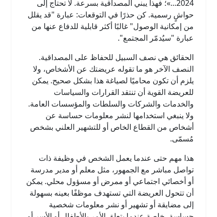
2024...»؛ فهذا يبني المصداقية بسرعة. لا تحتاج إلى
حواشٍ رسمية. كن حذرًا في التوقعات: عبارة "قد يقلل
من إمكانية الوصول" غالبًا أكثر قابلية للدفاع عنها من
عبارة "سيُدمّر المجتمع".
الحقائق هي نصف السبيل للحفاظ على المصداقية.
النصف الآخر هو ما تقوله عريضتك عن الأشخاص، ولا
يلزم أن تكون محاميًا لصياغة هذا بشكل صحيح. يمكن
للعريضة القوية أن تنتقد القرارات والسياسات
والخدمات والشركات والسلطات والمؤسسات العامة.
ولا ينبغي استخدامها لنشر معلومات حساسة عن
أشخاص من القطاع الخاص أو للتشهير العلني بشخص
مُسمّى.
هذا مهم حتى عندما يعمل الشخص في وظيفة ذات
تواصل مباشر مع الجمهور، مثل معلم أو مدير مدرسة
أو أخصائي اجتماعي أو ممرض أو مسؤول محلي. يمكن
أن تتحول العريضة التي تستهدف موظفًا بعينه بسهولة
إلى مضايقة أو تشهير أو نشر معلومات شخصية
حساسة، خاصة عندما يتعلق الأمر بالأطفال أو الأسر أو