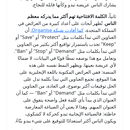
يشارك الناس عريضة تبدو وكأنها قابلة للنجاح.
ثانياً،
الكلمة الافتتاحية تهم أكثر مما يدركه معظم
الناس
. تُظهر أبحاث على أعداد كبيرة من العرائض في
المملكة المتحدة،
كما أفادت شبكة Organise
, أن
العناوين التي تبدأ بكلمات مثل "Protect" أو "Save" أو
"Keep" تجذب باستمرار تواقيع أكثر بكثير من العناوين
التي تبدأ بكلمات مثل "Demand" أو "Stop" أو "Ban".
وتعامل مع هذا بوصفه نمطًا قويًا في البيانات، لا ضمانًا
لأي عريضة بعينها. ويظهر النمط نفسه على هذه
المنصة: ففي العرائض المكتوبة باللغة الإنجليزية على
هذا الموقع، تجمع العناوين التي تبدأ بكلمة تدل على
الحل توقيعات أكثر بوضوح، في العادة، من العناوين
التي تبدأ بكلمات مثل "Demand" أو "Ban" — كما أن
العنوان الذي يبدأ بأي كلمة فعل واضحة يتفوق على
العنوان المبهم. وهذا لا يعني أن الصياغة المعارضة
خاطئة: فالصياغة الإيجابية تبدو كحركة لا كشكوى،
ويكون الناس أكثر استعدادًا للتوقيع على شيء يبدو بنّاءً.