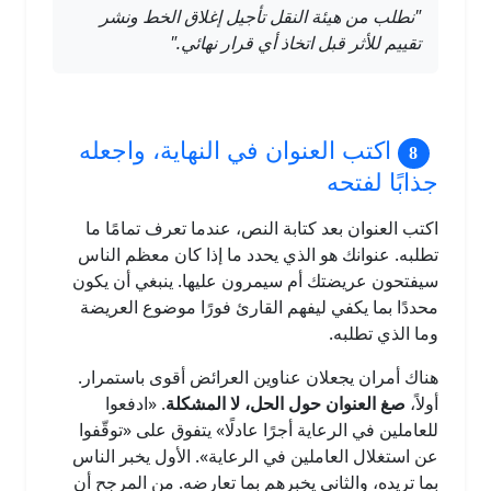
"نطلب من هيئة النقل تأجيل إغلاق الخط ونشر
تقييم للأثر قبل اتخاذ أي قرار نهائي."
اكتب العنوان في النهاية، واجعله
جذابًا لفتحه
اكتب العنوان بعد كتابة النص، عندما تعرف تمامًا ما
تطلبه. عنوانك هو الذي يحدد ما إذا كان معظم الناس
سيفتحون عريضتك أم سيمرون عليها. ينبغي أن يكون
محددًا بما يكفي ليفهم القارئ فورًا موضوع العريضة
وما الذي تطلبه.
هناك أمران يجعلان عناوين العرائض أقوى باستمرار.
أولاً،
صغ العنوان حول الحل، لا المشكلة
. «ادفعوا
للعاملين في الرعاية أجرًا عادلًا» يتفوق على «توقّفوا
عن استغلال العاملين في الرعاية». الأول يخبر الناس
بما تريده، والثاني يخبرهم بما تعارضه. من المرجح أن