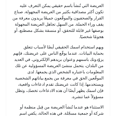
العريضة التي تُنشأ باسم حقيقي يمكن التعرف عليه
تكون أكثر مصداقية بكثير من العريضة المجهولة. صناع
القرار والصحفيون والموقّعون جميعًا يريدون معرفة من
يقف وراء الحملة. من السهل تجاهل العريضة المجهولة
بوصفها غير قابلة للتحقق، أو منسقة بشكل مصطنع، أو
هجومًا شخصيًا.
ويهم استخدام اسمك الحقيقي أيضًا لأسباب تتعلق
بحماية البيانات. عندما يوقّع الناس على عريضتك، فإنهم
يزوّدونك باسمهم وعنوان بريدهم الإلكتروني. في العديد
من البلدان، يتحمل منشئ العريضة المسؤولية عن تلك
المعلومات باعتباره الشخص الذي يجمعها. لدى
الموقّعين الحق في معرفة من يجمع بياناتهم الشخصية
ويستخدمها. إذا كانت عريضتك تقدم ادعاءات واقعية،
فإن اسمك يظهر أيضًا أن هذه الادعاءات تخصك، وتظل
مسؤولاً عما تنشره.
الاستثناء هو عندما تُنشأ العريضة من قِبل منظمة أو
شركة أو جمعية مسجّلة. في هذه الحالة، يكفي اسم