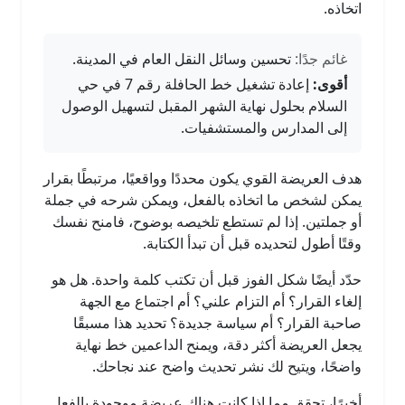
اتخاذه.
غائم جدًا:
تحسين وسائل النقل العام في المدينة.
أقوى:
إعادة تشغيل خط الحافلة رقم 7 في حي
السلام بحلول نهاية الشهر المقبل لتسهيل الوصول
إلى المدارس والمستشفيات.
هدف العريضة القوي يكون محددًا وواقعيًا، مرتبطًا بقرار
يمكن لشخص ما اتخاذه بالفعل، ويمكن شرحه في جملة
أو جملتين. إذا لم تستطع تلخيصه بوضوح، فامنح نفسك
وقتًا أطول لتحديده قبل أن تبدأ الكتابة.
حدّد أيضًا شكل الفوز قبل أن تكتب كلمة واحدة. هل هو
إلغاء القرار؟ أم التزام علني؟ أم اجتماع مع الجهة
صاحبة القرار؟ أم سياسة جديدة؟ تحديد هذا مسبقًا
يجعل العريضة أكثر دقة، ويمنح الداعمين خط نهاية
واضحًا، ويتيح لك نشر تحديث واضح عند نجاحك.
أخيرًا، تحقق مما إذا كانت هناك عريضة موجودة بالفعل