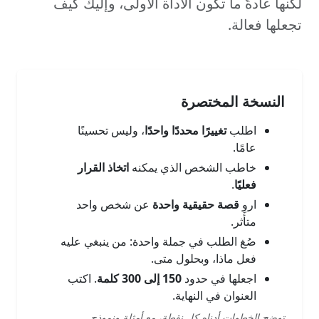
لكنها عادةً ما تكون الأداة الأولى، وإليك كيف
تجعلها فعالة.
النسخة المختصرة
اطلب
تغييرًا محددًا واحدًا
، وليس تحسينًا
عامًا.
خاطب الشخص الذي يمكنه
اتخاذ القرار
فعليًا
.
اروِ
قصة حقيقية واحدة
عن شخص واحد
متأثر.
صُغ الطلب في جملة واحدة: من ينبغي عليه
فعل ماذا، وبحلول متى.
اجعلها في حدود
150 إلى 300 كلمة
. اكتب
العنوان في النهاية.
توضح الخطوات أدناه كل نقطة، مع أمثلة ونموذج.