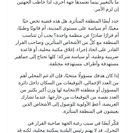
ما بالتغيير بينما تعتمدها جهة أخرى، لذا خاطب الجهتين
إن لزم الأمر.
حدد أيضًا المنطقة المتأثرة. هل هذه قضية تخص حيًا
معينًا، أم سياسة على مستوى المدينة، أم قانونًا وطنيًا،
أم قرارًا صادرًا عن منظمة واحدة؟ يجب أن تتناسب
المنطقة مع كلٍّ من الأشخاص المتأثرين وصاحب القرار
القادر على اتخاذ إجراء. إغلاق مكتبة محلية، أو قاعدة
ضريبية وطنية، أو سياسة شركة؛ كلها تحتاج إلى جماهير
مستهدفة وأطراف مستهدفة مختلفة.
إذا كان هدفك مسؤولًا منتخبًا، فإن الدعم المحلي أهم
من العدد الإجمالي. التوقيعات من السكان داخل دائرة
المسؤول أو منطقته الانتخابية لها وزن أكبر بكثير من
العدد نفسه من التوقيعات من خارجها. عندما تشارك
العريضة، أعطِ الأولوية للوصول إلى الأشخاص الذين
يعيشون في المنطقة المتأثرة.
فكّر أيضًا في سبب رغبة الجهة صاحبة القرار في
التحرك. قد لا يهتم رئيس البلدية بمكتبة محلية، لكنه قد